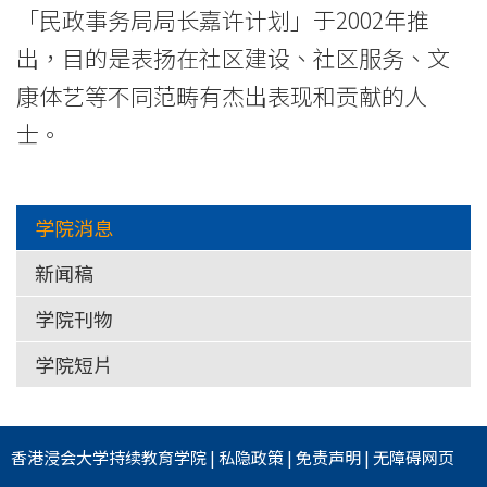
际
「民政事务局局长嘉许计划」于2002年推
学
出，目的是表扬在社区建设、社区服务、文
康体艺等不同范畴有杰出表现和贡献的人
院
士。
-
香
学院消息
港
新闻稿
浸
学院刊物
会
学院短片
大
学
香港浸会大学
持续教育学院
|
私隐政策
|
免责声明
|
无障碍网页