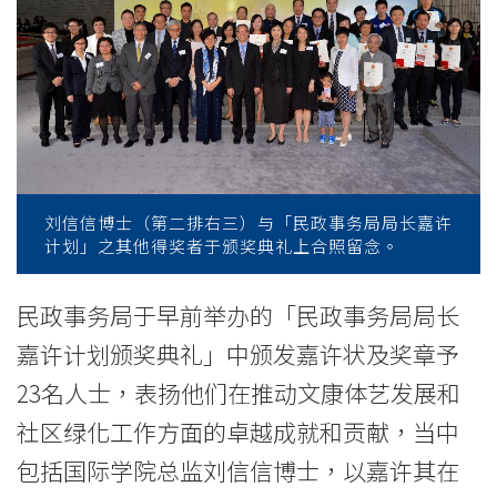
信
博
士
获
颁
刘信信博士（第二排右三）与「民政事务局局长嘉许
「民
计划」之其他得奖者于颁奖典礼上合照留念。
政
民政事务局于早前举办的「民政事务局局长
事
嘉许计划颁奖典礼」中颁发嘉许状及奖章予
务
23名人士，表扬他们在推动文康体艺发展和
局
社区绿化工作方面的卓越成就和贡献，当中
包括国际学院总监刘信信博士，以嘉许其在
局