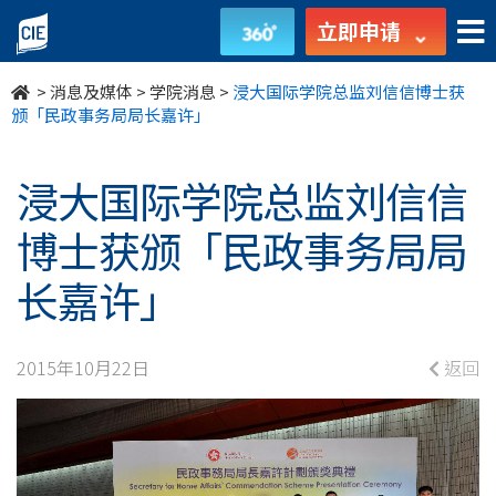
浸
立即申请
大
>
消息及媒体
>
学院消息
>
浸大国际学院总监刘信信博士获
国
颁「民政事务局局长嘉许」
际
浸大国际学院总监刘信信
学
博士获颁「民政事务局局
院
长嘉许」
总
监
2015年10月22日
返回
刘
信