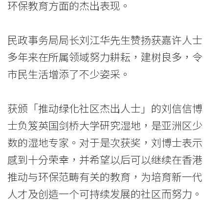
环保教育方面的杰出表现。
长
嘉
民政事务局局长刘江华先生赞扬获嘉许人士
许」
多年来在所属领域努力耕耘，建树良多，令
-
市民生活增添了不少姿采。
学
获颁「推动绿化社区杰出人士」的刘信信博
院
士负笈英国剑桥大学研究湿地，是亚洲区少
消
数的湿地专家。对于是次获奖，刘博士表示
息
感到十分荣幸，并希望以后可以继续在香港
推动与环保范畴有关的教育，为培育新一代
-
人才及创造一个可持续发展的社区而努力。
国