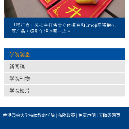
「猴打意」摊挡主打售卖立体挥春和Emoji图释抱枕
等产品，吸引年轻消费一族。
学院消息
新闻稿
学院刊物
学院短片
香港浸会大学
持续教育学院
|
私隐政策
|
免责声明
|
无障碍网页