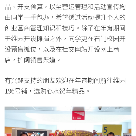
院
品、开支预算，以至营运管理和活动宣传均
由同学一手包办，希望透过活动提升个人的
消
创业营商管理知识和技巧。除了在年宵期间
息
于维园开设摊挡之外，同学更在石门校园开
-
设预售摊位，以及在社交网站开设网上商
国
店，扩阔销售渠道。
际
有兴趣支持的朋友欢迎在年宵期间前往维园
学
196号铺，选购心水贺年精品。
院
-
香