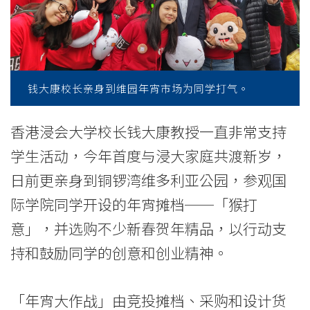
维
园
支
持
钱大康校长亲身到维园年宵市场为同学打气。
年
香港浸会大学校长钱大康教授一直非常支持
宵
学生活动，今年首度与浸大家庭共渡新岁，
「猴
日前更亲身到铜锣湾维多利亚公园，参观国
际学院同学开设的年宵摊档──「猴打
打
意」，并选购不少新春贺年精品，以行动支
意」
持和鼓励同学的创意和创业精神。
-
学
「年宵大作战」由竞投摊档、采购和设计货