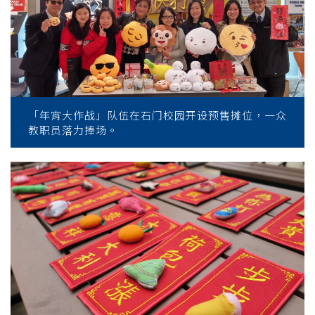
港
浸
会
大
「年宵大作战」队伍在石门校园开设预售摊位，一众
学
教职员落力捧场。