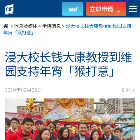
浸
立即申请
大
>
消息及媒体
>
学院消息
>
浸大校长钱大康教授到维园支持
校
年宵「猴打意」
长
浸大校长钱大康教授到维
钱
园支持年宵「猴打意」
大
康
2016年02月06日
返回
教
授
到