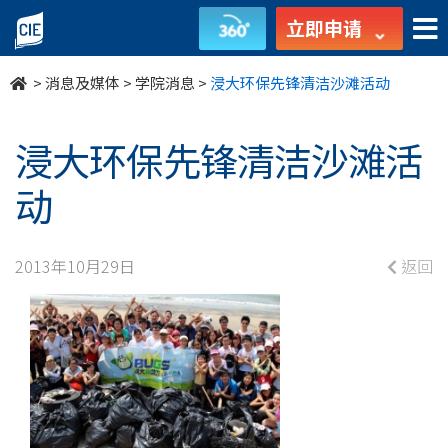
浸
立即申请
大
>
消息及媒体
>
学院消息
>
浸大环保先锋清洁沙滩活动
环
保
浸大环保先锋清洁沙滩活
先
动
锋
2013年10月29日
返回
清
洁
沙
滩