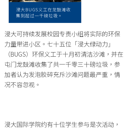
活
浸大BUGS义工在龙鼓滩收
动
集到超过一千磅垃圾。
-
浸大可持续发展校园专责小组将实际的环保
学
力量带进小区。七十五位「浸大绿动力」
院
（BUGS）环保义工于十月初清洁沙滩，并在
消
屯门龙鼓滩收集了共一千零三十磅垃圾，参
息
加者认为发泡胶碎充斥沙滩问题最严重，情
况不容忽视。
-
国
际
学
浸大国际学院约有十位学生参与是次活动，