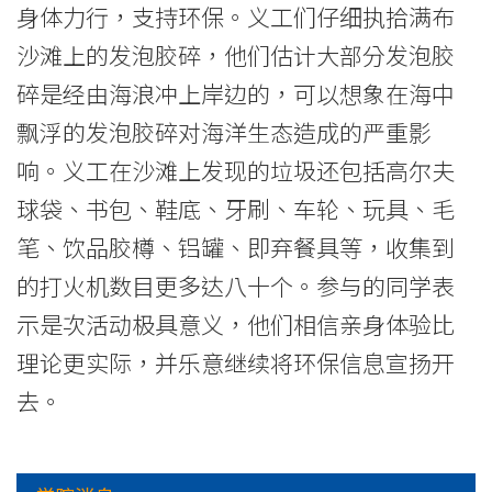
身体力行，支持环保。义工们仔细执拾满布
院
沙滩上的发泡胶碎，他们估计大部分发泡胶
-
碎是经由海浪冲上岸边的，可以想象在海中
香
飘浮的发泡胶碎对海洋生态造成的严重影
港
响。义工在沙滩上发现的垃圾还包括高尔夫
球袋、书包、鞋底、牙刷、车轮、玩具、毛
浸
笔、饮品胶樽、铝罐、即弃餐具等，收集到
会
的打火机数目更多达八十个。参与的同学表
大
示是次活动极具意义，他们相信亲身体验比
学
理论更实际，并乐意继续将环保信息宣扬开
去。