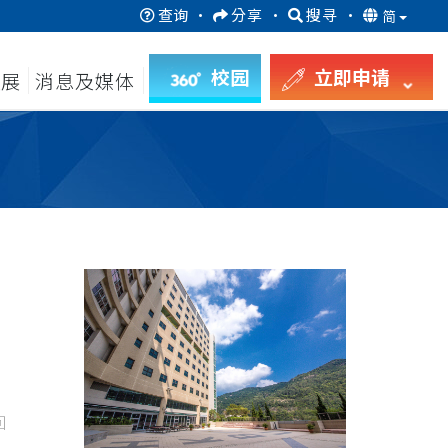
查询
·
分享
·
搜寻
·
简
校园
立即申请
发展
消息及媒体
回