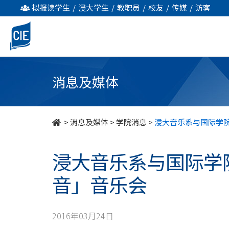
浸
拟报读学生
/
浸大学生
/
教职员
/
校友
/
传媒
/
访客
大
音
乐
消息及媒体
系
与
>
消息及媒体
>
学院消息
>
浸大音乐系与国际学院
国
浸大音乐系与国际学院
际
音」音乐会
学
院
2016年03月24日