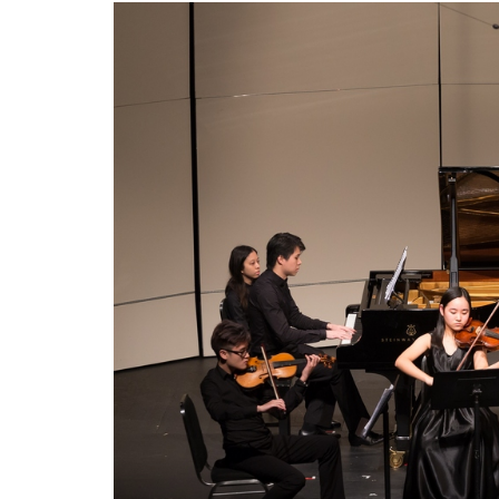
合
办
2016
「初
声」
及
「醇
音」
音
乐
会