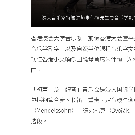
-
浸大音乐系特邀讲师朱伟恒先生与音乐学副
学
院
香港浸会大学音乐系早前假香港大会堂举办「初
消
音乐学副学士以及自资学位课程音乐学文
息
现任香港小交响乐团键琴首席朱伟恒（Al
曲。
-
国
「初声」及「醇音」音乐会是浸大国际学
际
包括铜管合奏、长笛三重奏、定音鼓与套
学
（Mendelssohn）、德弗札克（Dvořá
选段。
院