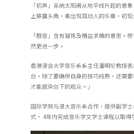
-
「初声」采纳太阳甫从地平线升起的意象
香
上崭露头角，奏出悦耳动人的乐章，初现
港
「醇音」含有凝炼及精益求精的意思。修
浸
然更进一步。
会
大
香港浸会大学音乐系系主任潘明伦教授表
台。除了要确保自身的技巧纯熟，还需要
学
才能感染台下的观众。」
国际学院与浸大音乐系合作，提供副学士
式， 4年内完成音乐学文学士课程以取得