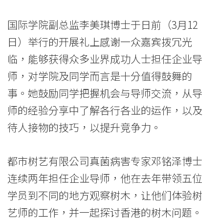
-
国际学院副总监李美琪博士于日前（3月12
香
日）举行的开展礼上感谢一众嘉宾拨冗光
港
临，能够获得众多业界成功人士担任企业导
浸
师，对学院及同学而言是十分值得鼓舞的
事。她鼓励同学把握机会与导师交流，从导
会
师的经验分享中了解各行各业的运作，以及
大
待人接物的技巧，以提升竞争力。
学
都市树艺有限公司真菌病害专家邓铭泽博士
连续两年担任企业导师，他在去年带领五位
学员到不同的地方观察树木，让他们体验树
艺师的工作，并一起探讨香港的树木问题。