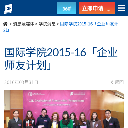
国
立即申请
际
>
消息及媒体
>
学院消息
>
国际学院2015-16「企业师友计
学
划」
院
国际学院2015-16「企业
2015-
师友计划」
16「企
业
2016年03月31日
返回
师
友
计