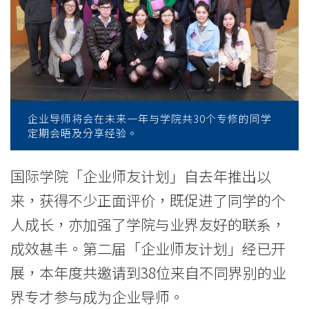
划」
-
学
院
消
企业导师将会在未来一年与学院共30个专修的同学
定期会晤及分享经验。
息
-
国际学院「企业师友计划」自去年推出以
来，获得不少正面评价，既促进了同学的个
国
人成长，亦加强了学院与业界友好的联系，
际
成效甚丰。第二届「企业师友计划」经已开
学
展，本年度共邀请到38位来自不同界别的业
院
界专才参与成为企业导师。