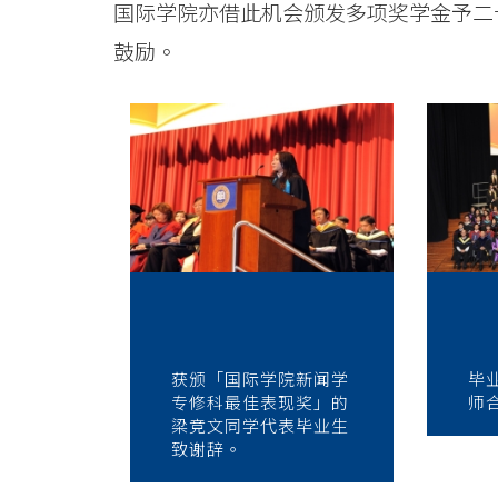
书
国际学院亦借此机会颁发多项奖学金予二
-
鼓励。
学
院
消
息
-
国
获颁「国际学院新闻学
毕
际
专修科最佳表现奖」的
师
梁竞文同学代表毕业生
学
致谢辞。
院