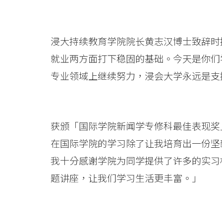
毕
业
浸大持续教育学院院长黄志汉博士致辞时
生
就业两方面打下稳固的基础。今天是你们
获
专业领域上继续努力，浸会大学永远是支
颁
发
获颁「国际学院新闻学专修科最佳表现奖
副
在国际学院的学习除了让我培育出一份坚
学
我十分感谢学院为同学提供了许多的实习
题讲座，让我们学习生活更丰富。」
位
证