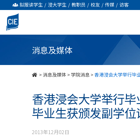
香
拟报读学生
/
浸大学生
/
教职员
/
校友
/
传媒
/
访客
港
浸
会
消息及媒体
大
学
>
消息及媒体
>
学院消息
>
香港浸会大学举行毕
举
香港浸会大学举行毕
行
毕业生获颁发副学位
毕
业
2013年12月02日