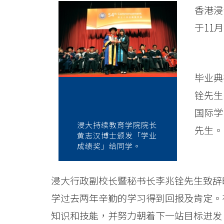
礼
香港浸
逾
于11
一
千
毕业典
三
铨先生
百
国际学
名
浸大持续教育学院院长
先生。
黄志汉博士颁发「学业
国
成绩奖」给同学。
际
浸大行政副校长暨秘书长李兆铨先生致辞
学
学过去两年辛勤的学习得到回报及肯定。
院
知识和技能，并努力朝着下一站目标进发