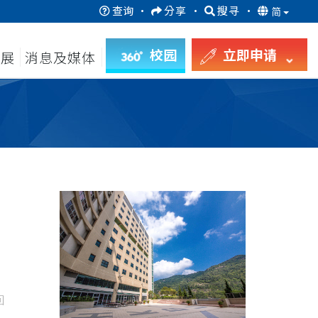
查询
·
分享
·
搜寻
·
简
校园
立即申请
发展
消息及媒体
回