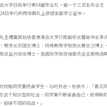
会大学日前举行第54届毕业礼，逾一千三百名毕业生
月24日举行的两场典礼上获颁发副学士证书。
礼主禮嘉宾包括香港浸会大学行政副校长暨秘书长李
、教务长苏国生博士、持续教育学院院长黄志汉博士
院总监刘信信博士，及国际学院咨询委员会主席杨浩
时劝勉同学要终身学生，与时并进。他表示：「喜见
在这个知识型的社会，同学需不断装备自己，获得新
，迎接不同的挑战。」