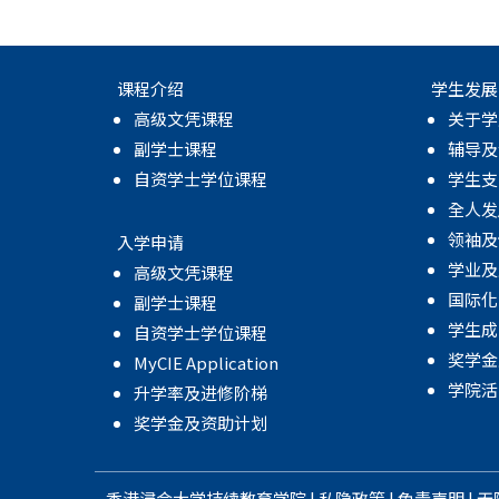
-
香
课程介绍
学生发展
高级文凭课程
关于学
港
副学士课程
辅导及
浸
自资学士学位课程
学生支
全人发
会
领袖及
入学申请
大
学业及
高级文凭课程
国际化
副学士课程
学
学生成
自资学士学位课程
奖学金
MyCIE Application
学院活
升学率及进修阶梯
奖学金及资助计划
香港浸会大学
持续教育学院
|
私隐政策
|
免责声明
|
无