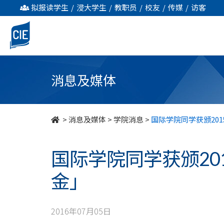
国
拟报读学生
/
浸大学生
/
教职员
/
校友
/
传媒
/
访客
际
学
院
消息及媒体
同
学
>
消息及媒体
>
学院消息
>
国际学院同学获颁201
获
国际学院同学获颁20
颁
金」
2015/16「汇
丰
2016年07月05日