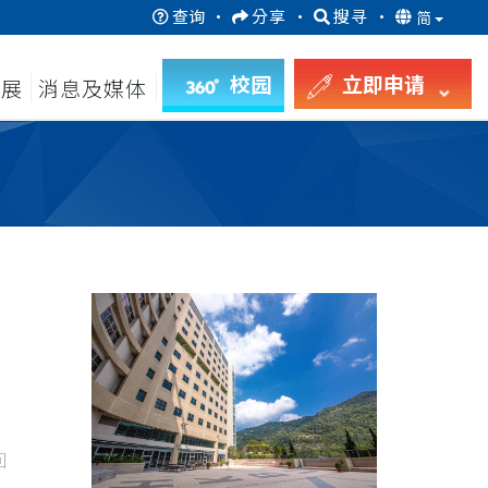
查询
·
分享
·
搜寻
·
简
校园
立即申请
发展
消息及媒体
回