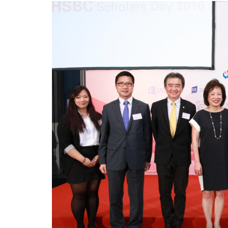
职
业
教
育
奖
学
金」
-
学
院
消