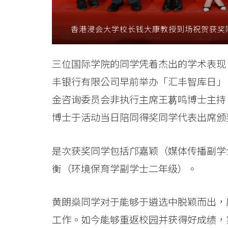
息
香港浸会大学校长钱大康教授到场祝贺获奖
-
国
三位国际学院的同学凭着杰出的学术表现，
际
丰银行有限公司早前举办「汇丰智库日」
学
金咨询委员会非执行主席王䓪鸣博士主持
博士于活动当日陪同得奖同学代表出席颁
院
-
是次获奖同学包括邝嘉颖（媒体传播副学
香
衡（环境保育学副学士二年级）。
港
黄朗燊同学对于能够于遴选中脱颖而出，
浸
工作。如今能够重返校园并获得好成绩，