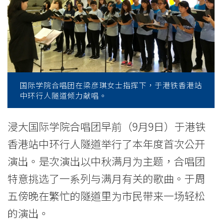
铁
车
站
艺
术
国际学院合唱团在梁彦琪女士指挥下，于港铁香港站
中环行人隧道倾力献唱。
表
演」
浸大国际学院合唱团早前（9月9日）于港铁
香港站中环行人隧道举行了本年度首次公开
献
演出。是次演出以中秋满月为主题，合唱团
唱
特意挑选了一系列与满月有关的歌曲。于周
-
五傍晚在繁忙的隧道里为市民带来一场轻松
学
的演出。