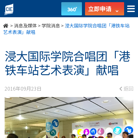
浸
立即申请
大
>
消息及媒体
>
学院消息
>
浸大国际学院合唱团「港铁车站
国
艺术表演」献唱
际
浸大国际学院合唱团「港
学
铁车站艺术表演」献唱
院
合
2016年09月23日
返回
唱
团
「港