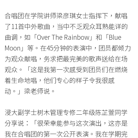
院
合唱团在学院讲师梁彦琪女士指挥下，献唱
消
了11首中外歌曲，当中不乏观众耳熟能详的
息
曲调，如「Over The Rainbow」和「Blue
-
Moon」等。在45分钟的表演中，团员都倾力
为观众献唱，务求把最完美的歌声送给在场
国
观众。「这是我第一次感受到团员们在燃烧
际
着生命地唱，他们专心的样子令我很感
学
动。」梁老师说。
院
浸大副学士树木管理专修二年级陈芷萱同学
-
分享说：「很荣幸能参与这次演出，这亦是
香
我在合唱团的第一次公开表演。我在学期完