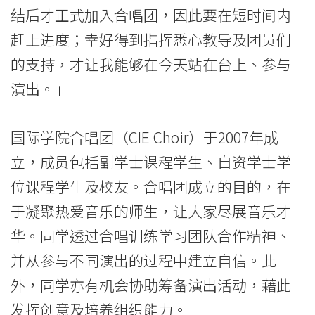
港
结后才正式加入合唱团，因此要在短时间内
浸
赶上进度；幸好得到指挥悉心教导及团员们
会
的支持，才让我能够在今天站在台上、参与
演出。」
大
学
国际学院合唱团（CIE Choir）于2007年成
立，成员包括副学士课程学生、自资学士学
位课程学生及校友。合唱团成立的目的，在
于凝聚热爱音乐的师生，让大家尽展音乐才
华。同学透过合唱训练学习团队合作精神、
并从参与不同演出的过程中建立自信。此
外，同学亦有机会协助筹备演出活动，藉此
发挥创意及培养组织能力。