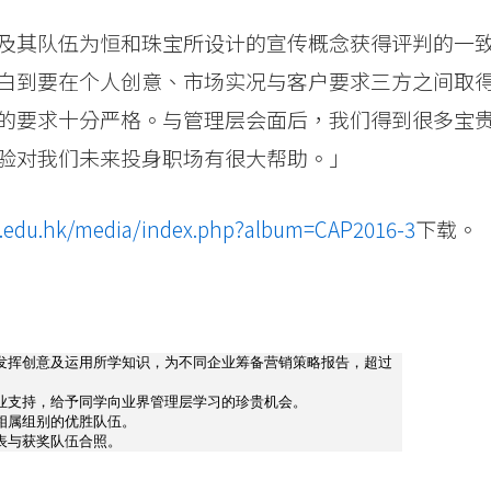
及其队伍为恒和珠宝所设计的宣传概念获得评判的一
白到要在个人创意、市场实况与客户要求三方之间取
的要求十分严格。与管理层会面后，我们得到很多宝
验对我们未来投身职场有很大帮助。」
u.edu.hk/media/index.php?album=CAP2016-3
下载。
发挥创意及运用所学知识，为不同企业筹备营销策略报告，超过
业支持，给予同学向业界管理层学习的珍贵机会。
相属组别的优胜队伍。
表与获奖队伍合照。