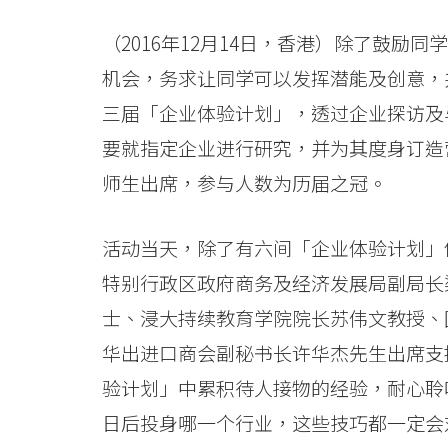
届
「企
（2016年12月14日，香港）除了鼓
机会，务求让同学可以发挥潜能及创意，
业
三届「企业体验计划」，透过企业探访及
体
要就指定企业进行研究，并为其度身订造
验
师生出席，参与人数为历届之冠。
计
活动当天，除了有六间「企业体验计划」
划」
特别行政区政府商务及经济发展局副局长
-
士、浸大持续教育学院院长苏伟文教授、
学
华出进口商会副秘书长许华杰先生出席支
院
验计划」中累积待人接物的经验，耐心聆
日后投身哪一个行业，这些技巧都一定会
消