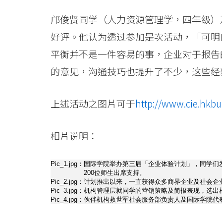
会
邝俊贤同学（人力资源管理学，四年级）
大
好评。他认为透过参加是次活动，「可明
学
平衡并不是一件容易的事，企业对于报告
的意见，沟通技巧也提升了不少，这些经
上述活动之图片可于
http://www.cie.hkb
相片说明：
Pic_1.jpg：
国际学院举办第三届「企业体验计划」，同学们
200位师生出席支持。
Pic_2.jpg：
计划推出以来，一直获得众多商界企业及社会企
Pic_3.jpg：
机构管理层就同学的营销策略及简报表现，选出
Pic_4.jpg：
伙伴机构救世军社会服务部负责人及国际学院代