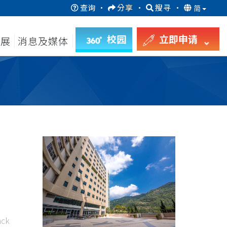
查询
·
分享
·
搜寻
·
简
校园
立即申请
发展
消息及媒体
ck