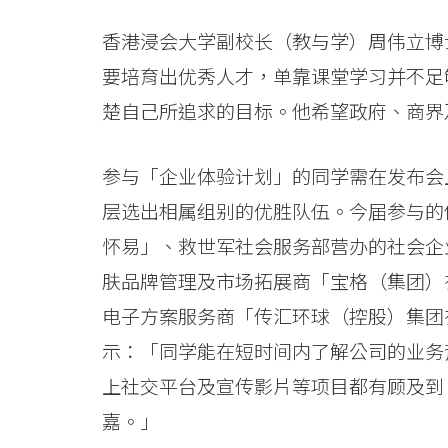
息
香港浸会大学副校长（教与学）周伟立博
-
要培育出优秀人才，单靠课堂学习并不足
国
楚自己所追求的目标。他希望政府、商界
际
参与「企业体验计划」的同学需在发布会
学
层选出相属组别的优胜队伍。今届参与的
院
怀易」、救世军社会服务部营办的社会企
-
肤品牌管理及市场拓展商「宝格（集团）
电子方案服务商「传汇环球（控股）集团
香
示：「同学能在短时间内了解公司的业务
港
上社交平台及宣传影片等项目都有顾及到
浸
嘉。」