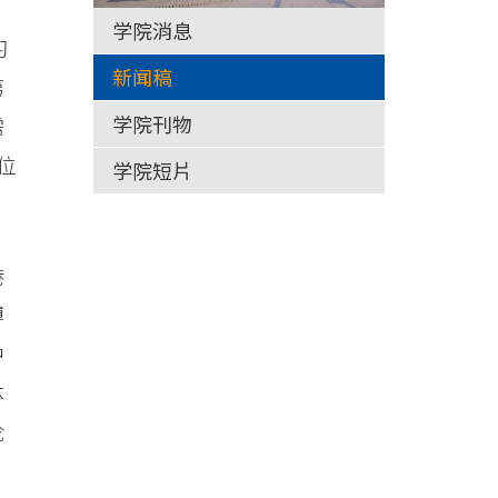
学院消息
习
新闻稿
第
学院刊物
需
位
学院短片
港
博
中
体
论