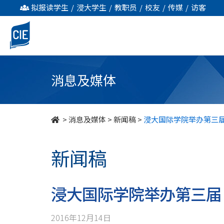
浸
拟报读学生
/
浸大学生
/
教职员
/
校友
/
传媒
/
访客
大
国
际
消息及媒体
学
院
>
消息及媒体
>
新闻稿
>
浸大国际学院举办第三
举
新闻稿
办
第
浸大国际学院举办第三届
三
2016年12月14日