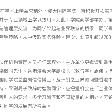
励同学在学术上精益求精外，浸大国际学院一直积极开拓实
并于专业领域上学以致用。为此，学院商学部举办了
与管理层交流，为同学架起与业界联系的桥梁。同学
营销策略，从中汲取实务经验。是次计划吸引超过200
伙伴机构管理人员担任嘉宾外，主办单位更邀请到香
梁敬国先生、香港浸会大学副校长（教与学）周伟立
国际学院总监刘信信博士，及计划之业界顾问暨香港
持。梁副局长致辞时勉励同学，应把握机会在「企业
听别人的要求，多学习如何和不同背景的人相处。无
对同学的发展有所裨益。