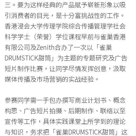
题
三。要为这样经典的产品赋予崭新形象以吸
研
引消费者的目光，是十分富挑战性的工作。
究
香港浸会大学传理学院综合传播管理学社会
科学学士（荣誉）学位课程早前与雀巢香港
及
有限公司及Zenith合办了一次以「雀巢
广
DRUMSTICK甜筒」为主题的专题研究及广告
告
短片制作比赛，让同学尽情发挥创意，汲取
短
媒体传播及市场营销的实战经验。
片
参赛同学需一手包办撰写商业计划书、概念
制
构思、广告短片拍摄、后期制作、联络以至
作
宣传等工作，具体实践课堂上所学到的理论
比
与知识，务求把「雀巢DRUMSTICK甜筒」这