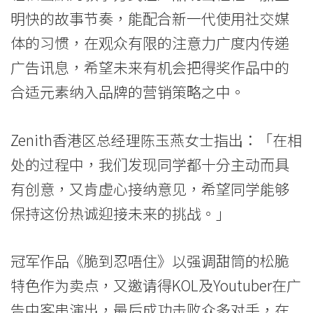
院
明快的故事节奏，能配合新一代使用社交媒
-
体的习惯，在观众有限的注意力广度内传递
香
广告讯息，希望未来有机会把得奖作品中的
港
合适元素纳入品牌的营销策略之中。
浸
Zenith香港区总经理陈玉燕女士指出：「在相
会
处的过程中，我们发现同学都十分主动而具
大
有创意，又肯虚心接纳意见，希望同学能够
学
保持这份热诚迎接未来的挑战。」
冠军作品《脆到忍唔住》以强调甜筒的松脆
特色作为卖点，又邀请得KOL及Youtuber在广
告中客串演出，最后成功击败众多对手，在