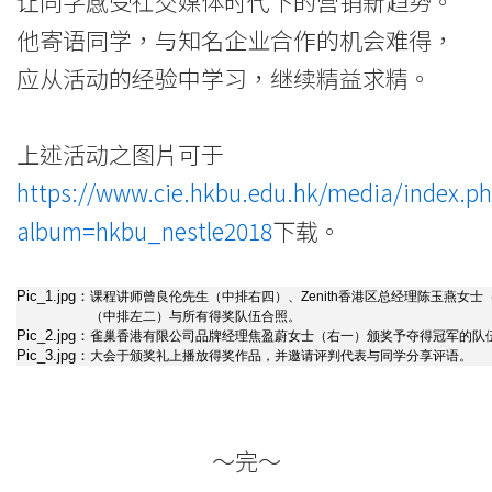
让同学感受社交媒体时代下的营销新趋势。
他寄语同学，与知名企业合作的机会难得，
应从活动的经验中学习，继续精益求精。
上述活动之图片可于
https://www.cie.hkbu.edu.hk/media/index.p
album=hkbu_nestle2018
下载。
Pic_1.jpg：
课程讲师曾良伦先生（中排右四）、Zenith香港区总经理陈玉燕女
（中排左二）与所有得奖队伍合照。
Pic_2.jpg：
雀巢香港有限公司品牌经理焦盈蔚女士（右一）颁奖予夺得冠军的队
Pic_3.jpg：
大会于颁奖礼上播放得奖作品，并邀请评判代表与同学分享评语。
～完～