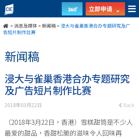
浸
立即申请
大
>
消息及媒体
>
新闻稿
>
浸大与雀巢香港合办专题研究及广
与
告短片制作比赛
雀
新闻稿
巢
香
浸大与雀巢香港合办专题研究
港
及广告短片制作比赛
合
2018年03月22日
Back
办
（2018年3月22日，香港）雪糕甜筒是不少人
专
最爱的甜品，香甜松脆的滋味令人回味再