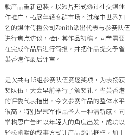
赛
款产品重新包装，以短片形式透过社交媒体
作推广，拓展年轻客群市场。过程中世界知
-
名的媒体传播公司Zenith派出代表与参赛队伍
学
进行焦点访谈，检讨其作品初稿。同学需要
院
在完成作品后进行简报，并把作品提交予雀
消
巢香港作最后评审。
息
是次共有15组参赛队伍竞逐奖项，为表扬获
-
奖队伍，大会早前举行了颁奖礼。雀巢香港
国
的评委代表指出，今次参赛作品的整体水平
际
很高，特别是冠军作品予人一种清新感。同
学构思广告时以年轻人的角度出发，成功以
学
轻松幽默的叙事方式让产品跳出框框，加上