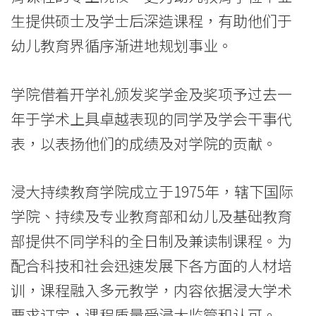
学
生提供硕士及学士后深造课程，有助他们于
院
幼儿教育界循序渐进地规划事业。
消
息
学院借着开学礼颁发奖学金及奖项予过去一
年于学术上具卓越表现的同学及学会干事代
-
表，以表扬他们的成绩及对学院的贡献。
国
际
浸大持续教育学院成立于1975年，辖下国际
学
学院、持续及专业教育部和幼儿及基础教育
部提供不同学科的全日制及兼读制课程。为
院
配合科技和社会迅速发展下各方面的人材培
-
训，课程融入多元教学，内容依据浸大学术
香
要求订定，课程质量受浸大监管和认可。