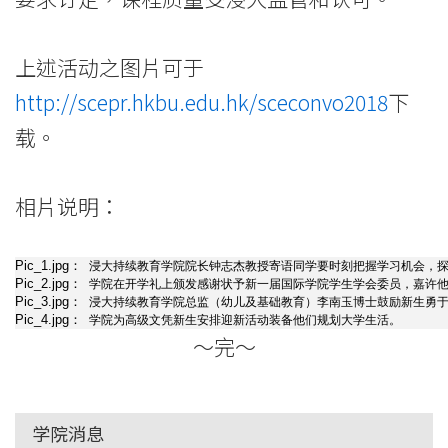
港
上述活动之图片可于
浸
http://scepr.hkbu.edu.hk/sceconvo2018
下
会
载。
大
学
相片说明：
Pic_1.jpg：
浸大持续教育学院院长钟志杰教授寄语同学要时刻把握学习机会，
Pic_2.jpg：
学院在开学礼上颁发感谢状予新一届国际学院学生学会委员，嘉许
Pic_3.jpg：
浸大持续教育学院总监（幼儿及基础教育）李南玉博士鼓励新生勇
Pic_4.jpg：
学院为高级文凭新生安排迎新活动装备他们规划大学生活。
～完～
学院消息