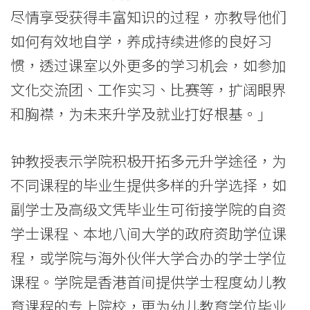
名
尽情享受获得丰富知识的过程，亦教导他们
如何有效地自学，养成持续进修的良好习
新
惯，透过课室以外更多的学习机会，如参加
生
文化交流团、工作实习、比赛等，扩阔眼界
迎
和胸襟，为未来升学及就业打好根基。」
接
钟教授表示学院积极开拓多元升学途径，为
大
不同课程的毕业生提供多样的升学选择，如
学
副学士及高级文凭毕业生可衔接学院的自资
生
学士课程、本地八间大学的政府资助学位课
活
程，或学院与海外伙伴大学合办的学士学位
-
课程。学院是香港首间提供学士程度幼儿教
育课程的专上院校，更为幼儿教育学位毕业