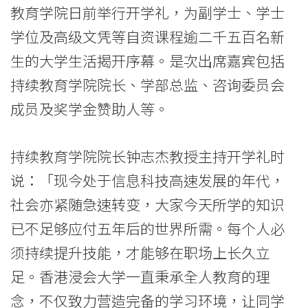
学
教育学院日前举行开学礼，为副学士、学士
院
学位及高级文凭等自资课程逾二千五百名新
2018/19
生的大学生活揭开序幕。是次出席嘉宾包括
持续教育学院院长、学部总监、咨询委员会
开
成员及奖学金赞助人等。
学
礼
持续教育学院院长钟志杰教授主持开学礼时
逾
说：「现今处于信息科技高速发展的年代，
二
社会亦紧随急速转变，大家今天所学的知识
已不足够应付五年后的世界所需。每个人必
千
须持续提升技能，才能够在职场上长久立
五
足。香港浸会大学一直秉承全人教育的理
百
念，不仅致力营造完备的学习环境，让同学