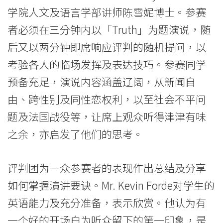
升
学院人文及语言学部讲师陈雪妮博士。参赛
者必须在三分钟内以「Truth」为题演说，随
中
后又以两分钟即席响应评判的随机提问，以
学
考验各人的临场发挥及表达技巧。参赛同学
生
预备充足，演说内容涵盖辽阔，从新闻自
公
由、跨性别及同性恋权利，以至社会不平问
题及法国战役等，让席上观众听得津津有味
开
之余，亦启发了他们的思考。
演
讲
评判团为一众参赛者的表现作出总结及分享
技
如何掌握演讲要诀。Mr. Kevin Forde对学生的
巧
英语能力及充分准备，表示欣赏。他认为有
一个好的开场白为听众留下的第一印象，是