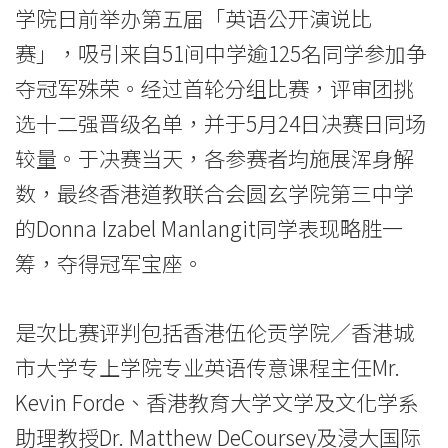
演
学院日前举办第五届「英语公开演说比
说
赛」，吸引来自51间中学逾125名同学参加争
比
夺冠军殊荣。经过首轮分组比赛，评审团挑
选十二强晋级名单，并于5月24日决赛日同场
赛
较量。于决赛当天，各参赛者均施展浑身解
2019」
数，最终香港道教联合会圆玄学院第三中学
以
的Donna Izabel Manlangit同学表现略胜一
「真
筹，夺得冠军宝座。
相」
是次比赛评判包括香港伍伦贡学院／香港城
为
市大学专上学院专业英语传意课程主任Mr.
题，
Kevin Forde、香港教育大学文学及文化学系
提
助理教授Dr. Matthew DeCoursey及浸大国际