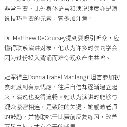
-
非常重要。此外身体语言和演说速度亦是演
学
说技巧重要的元素，宜多加注意。
院
消
Dr. Matthew DeCoursey提到要吸引听众，应
懂得联系演讲对象，他认为许多时侯同学会
息
因为过份投入背诵而难令观众产生共呜。
-
国
冠军得主Donna Izabel Manlangit坦言参加初
际
赛时感到有点忧虑，往后自信却逐渐建立起
来，演说也变得流畅。她认为演讲时能够与
学
观众紧密相连，是致胜的关键。她感激老师
院
的鼓励，并协助她于比赛前反复练习，改善
-
不足之处，才有今天的成果。