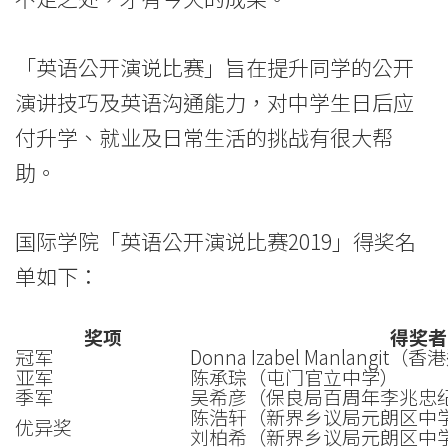
香
「英语公开演说比赛」旨在提升同学的公开
港
演讲技巧及英语沟通能力，对中学生日后应
浸
付升学、就业及日常生活的挑战有很大帮
会
助。
大
国际学院「英语公开演说比赛2019」得奖名
学
单如下：
奖项
得奖者
冠军
Donna Izabel Manlan
亚军
陈承琮（屯门官立中学）
季军
吴希彦（保良局百周年李兆忠
陈浩轩（新界乡议局元朗区中
优异奖
刘柏希（新界乡议局元朗区中