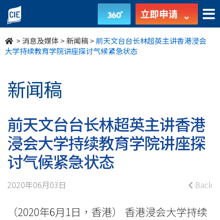
前
立即申请
天
>
消息及媒体
>
新闻稿
>
前天文台台长林超英主讲香港浸会
文
大学持续教育学院讲座探讨气候紧急状态
台
新闻稿
台
长
前天文台台长林超英主讲香港
林
浸会大学持续教育学院讲座探
超
讨气候紧急状态
英
2020年06月03日
Back
主
（2020年6月1日，香港） 香港浸会大学持续