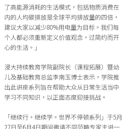
学
了高能源消耗的生活模式，包括物质消费在
内的人均碳排放是全球平均排放量的四倍，
院
建议大家以减少80%用电量为目标。我们每
讲
个人都必须重新定义价值观念，过简约而开
座
心的生活。」
探
浸大持续教育学院副院长（课程拓展）暨幼
讨
儿及基础教育总监李南玉博士表示，学院推
气
出此讲座系列旨在帮助大众从日常生活当中
候
学习不同知识，以正面态度迎接挑战。
紧
「继续行。继续学。世界不停顿系列」于5月
急
27日至6月4日期间邀请不同范畴专家主讲一