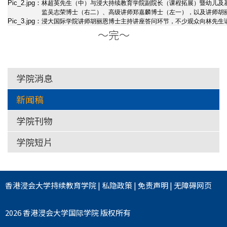
Pic_2.jpg：
林超英先生（中）与浸大持续教育学院副院长（课程拓展）暨幼儿及
院
监吴志荣博士（右二）、高级讲师郑嘉麟博士（左一），以及讲师胡
Pic_3.jpg：
浸大国际学院讲师胡丽恩博士主持讲座答问环节，不少观众向林先生
～完～
-
香
港
学院消息
新闻稿
浸
学院刊物
会
学院短片
大
学
香港浸会大学
持续教育学院
|
私隐政策
|
免责声明
|
无障碍网页
2026 香港浸会大学国际学院 版权所有