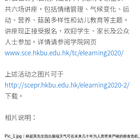
状
共六场讲座，包括情绪管理、气候变化、运
态
动、营养、菇菌多样性和幼儿教育等主题。
-
讲座现正接受报名，欢迎学生、家长及公众
学
人士参加。详情请参阅学院网页
www.sce.hkbu.edu.hk/tc/elearning2020/
院
消
上述活动之图片可于
息
http://scepr.hkbu.edu.hk/elearning2020-2/
-
下载。
国
相片说明：
际
学
Pic_1.jpg：
林超英先生指出极端天气可在未来几十年为人类带来严峻的粮食危机