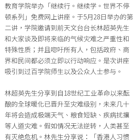
讲
教育学院举办「继续行。继续学。世界不停
香
顿系列」免费网上讲座。于5月28日举办的第
港
二讲，学院邀请到前天文台台长林超英先生
和大家谈及即将来临的气候灾难之严重性和
浸
特殊性质；并且唿吁所有人，包括政府、商
会
界和民间都必须立即以行动响应。是次讲座
大
吸引到过百学院师生以及公众人士参与。
学
持
林超英先生分享到自18世纪工业革命以来酝
酿的全球暖化已晋升至灾难级别，未来几十
续
年将会造成极端天气、粮食短缺、疾病扰攘
教
等人道灾难。假如情况无法逆转，人类甚至
育
有灭绝危机。林先生分享说：「香港人习惯