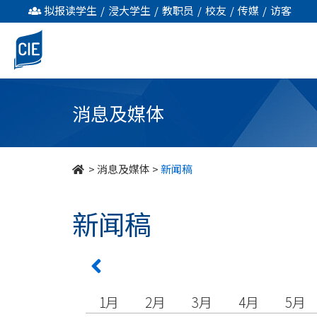
undefined
拟报读学生
/
浸大学生
/
教职员
/
校友
/
传媒
/
访客
消息及媒体
>
消息及媒体
>
新闻稿
新闻稿
1月
2月
3月
4月
5月