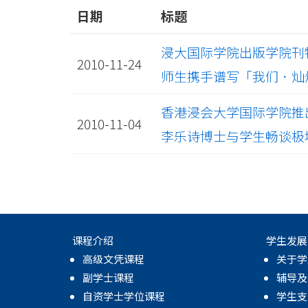
日期
标题
浸大国际学院出版学院刊物《覔 
2010-11-24
师生携手谱写「我们．灿烂Pre
香港浸会大学国际学院推
2010-11-04
李乐诗博士与学生畅谈极
课程介绍
学生发展
高级文凭课程
关于学
副学士课程
辅导及
自资学士学位课程
学生支