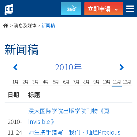
undefined
立即申请
>
消息及媒体
>
新闻稿
新闻稿
2010年
1月
2月
3月
4月
5月
6月
7月
8月
9月
10月
11月
12月
日期
标题
浸大国际学院出版学院刊物《覔
2010-
Invisible 》
11-24
师生携手谱写「我们．灿烂Precious