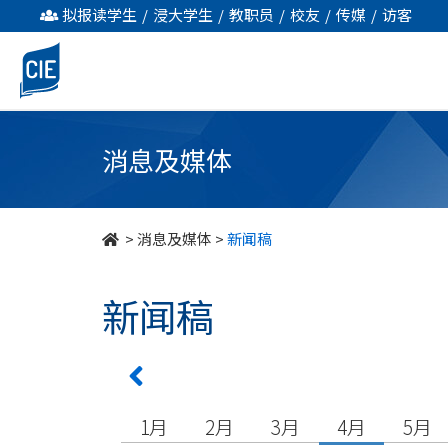
undefined
拟报读学生
/
浸大学生
/
教职员
/
校友
/
传媒
/
访客
消息及媒体
>
消息及媒体
>
新闻稿
新闻稿
1月
2月
3月
4月
5月