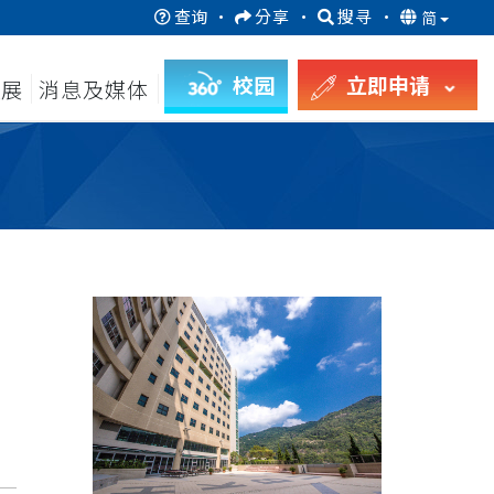
查询
·
分享
·
搜寻
·
简
校园
立即申请
发展
消息及媒体
月