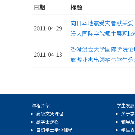
日期
标题
向日本地震受灾者献关爱
2011-04-29
浸大国际学院师生展现Love B
香港浸会大学国际学院论
2011-04-13
旅游业杰出领袖与学生分
课程介绍
学生发展
高级文凭课程
关于学
副学士课程
辅导及
自资学士学位课程
学生支