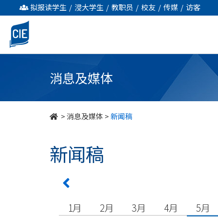
undefined
拟报读学生
/
浸大学生
/
教职员
/
校友
/
传媒
/
访客
消息及媒体
>
消息及媒体
>
新闻稿
新闻稿
1月
2月
3月
4月
5月