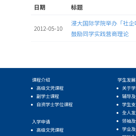
日期
标题
浸大国际学院举办「社企
2012-05-10
鼓励同学实践营商理论
课程介绍
学生发展
高级文凭课程
关于学
副学士课程
辅导及
自资学士学位课程
学生支
全人发
领袖及
入学申请
学业及
高级文凭课程