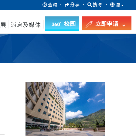
查询
·
分享
·
搜寻
·
简
校园
立即申请
发展
消息及媒体
月