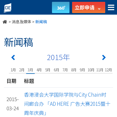
undefined
立即申请
>
消息及媒体
>
新闻稿
新闻稿
2015年
1月
2月
3月
4月
5月
6月
7月
8月
9月
10月
11月
12月
日期
标题
香港浸会大学国际学院与City Chain时
2015-
间廊合办 「AD HERE 广告大赛2015暨十
03-24
周年庆典」