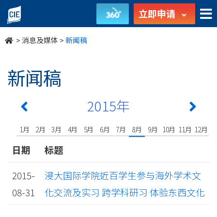
undefined
立即申请
>
消息及媒体
>
新闻稿
新闻稿
2015年
1月
2月
3月
4月
5月
6月
7月
8月
9月
10月
11月
12月
日期
标题
2015-
浸大国际学院近百学生参与海外学术文
08-31
化交流及实习 跨学科研习 体验东西文化