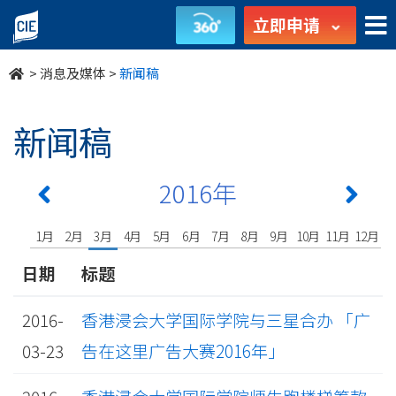
undefined
立即申请
>
消息及媒体
>
新闻稿
新闻稿
2016年
1月
2月
3月
4月
5月
6月
7月
8月
9月
10月
11月
12月
日期
标题
2016-
香港浸会大学国际学院与三星合办 「广
03-23
告在这里广告大赛2016年」