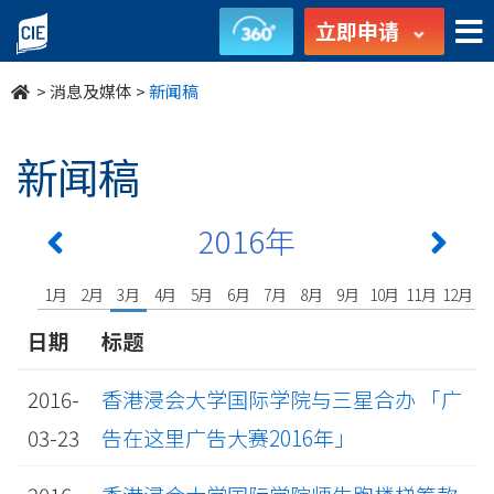
undefined
立即申请
>
消息及媒体
>
新闻稿
新闻稿
2016年
1月
2月
3月
4月
5月
6月
7月
8月
9月
10月
11月
12月
日期
标题
2016-
香港浸会大学国际学院与三星合办 「广
03-23
告在这里广告大赛2016年」