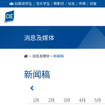
undefined
拟报读学生
/
浸大学生
/
教职员
/
校友
/
传媒
/
访客
消息及媒体
>
消息及媒体
>
新闻稿
新闻稿
1月
2月
3月
4月
5月