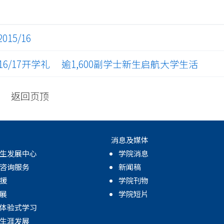
15/16
6/17开学礼 逾1,600副学士新生启航大学生活
返回页顶
消息及媒体
生发展中心
学院消息
咨询服务
新闻稿
援
学院刊物
展
学院短片
体验式学习
生涯发展