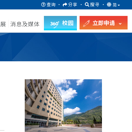
查询
·
分享
·
搜寻
·
简
校园
立即申请
发展
消息及媒体
月