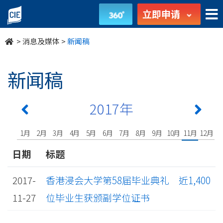
undefined
立即申请
>
消息及媒体
>
新闻稿
新闻稿
2017年
1月
2月
3月
4月
5月
6月
7月
8月
9月
10月
11月
12月
日期
标题
2017-
香港浸会大学第58届毕业典礼 近1,400
11-27
位毕业生获颁副学位证书