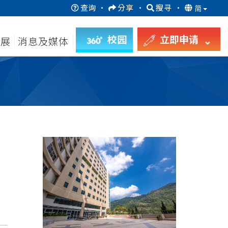
查询
·
分享
·
搜寻
·
简
校园
立即申请
发展
消息及媒体
月