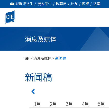
undefined
拟报读学生
/
浸大学生
/
教职员
/
校友
/
传媒
/
访客
消息及媒体
>
消息及媒体
>
新闻稿
新闻稿
1月
2月
3月
4月
5月