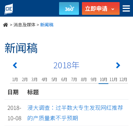
undefined
立即申请
>
消息及媒体
>
新闻稿
新闻稿
2018年
1月
2月
3月
4月
5月
6月
7月
8月
9月
10月
11月
12月
日期
标题
2018-
浸大调查：过半数大专生发现网红推荐
10-08
的产质量素不乎预期