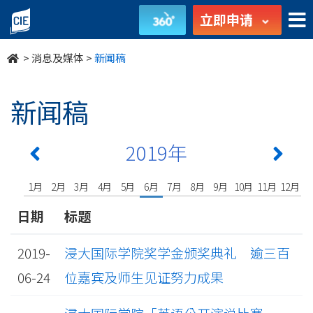
undefined
立即申请
>
消息及媒体
>
新闻稿
新闻稿
2019年
1月
2月
3月
4月
5月
6月
7月
8月
9月
10月
11月
12月
日期
标题
2019-
浸大国际学院奖学金颁奖典礼 逾三百
06-24
位嘉宾及师生见证努力成果