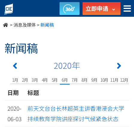
undefined
立即申请
>
消息及媒体
>
新闻稿
新闻稿
2020年
1月
2月
3月
4月
5月
6月
7月
8月
9月
10月
11月
12月
日期
标题
2020-
前天文台台长林超英主讲香港浸会大学
06-03
持续教育学院讲座探讨气候紧急状态