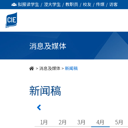
undefined
拟报读学生
/
浸大学生
/
教职员
/
校友
/
传媒
/
访客
消息及媒体
>
消息及媒体
>
新闻稿
新闻稿
1月
2月
3月
4月
5月