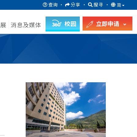
查询
·
分享
·
搜寻
·
简
校园
立即申请
发展
消息及媒体
月