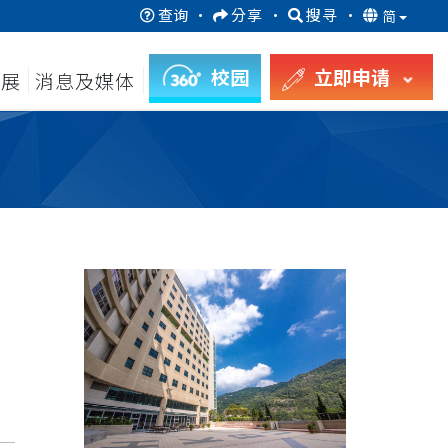
查询
·
分享
·
搜寻
·
简
校园
立即申请
发展
消息及媒体
月