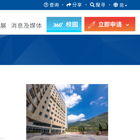
查询
·
分享
·
搜寻
·
简
校园
立即申请
发展
消息及媒体
月