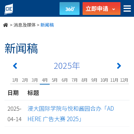
undefined
立即申请
>
消息及媒体
>
新闻稿
新闻稿
2025年
1月
2月
3月
4月
5月
6月
7月
8月
9月
10月
11月
12月
日期
标题
2025-
浸大国际学院与悦和酱园合办「AD
04-14
HERE 广告大赛 2025」