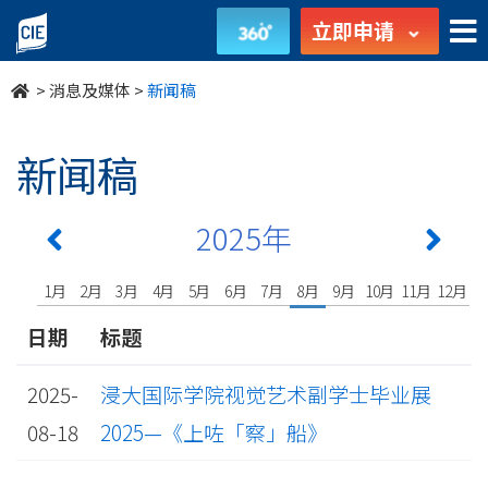
undefined
立即申请
>
消息及媒体
>
新闻稿
新闻稿
2025年
1月
2月
3月
4月
5月
6月
7月
8月
9月
10月
11月
12月
日期
标题
2025-
浸大国际学院视觉艺术副学士毕业展
08-18
2025—《上咗「察」船》