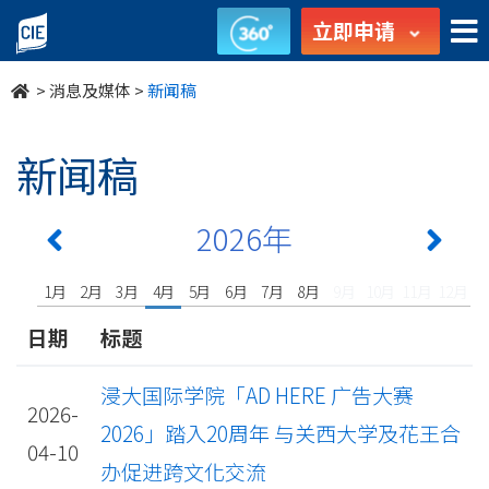
undefined
立即申请
>
消息及媒体
>
新闻稿
新闻稿
2026年
1月
2月
3月
4月
5月
6月
7月
8月
9月
10月
11月
12月
日期
标题
浸大国际学院「AD HERE 广告大赛
2026-
2026」踏入20周年 与关西大学及花王合
04-10
办促进跨文化交流