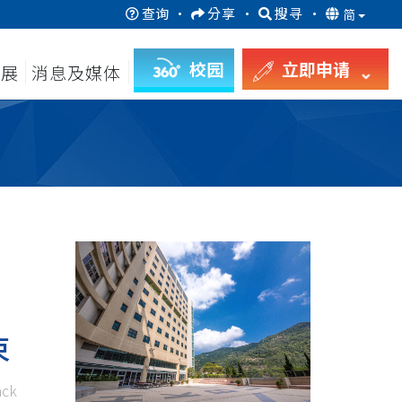
查询
·
分享
·
搜寻
·
简
校园
立即申请
发展
消息及媒体
束
ck