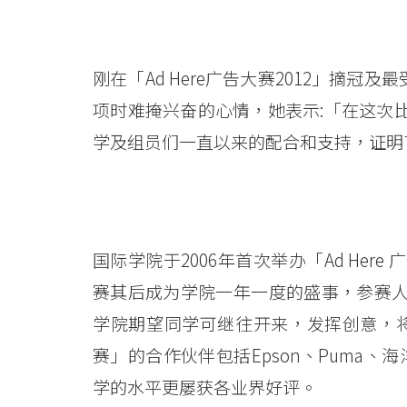
-
香
刚在「Ad Here广告大赛2012」摘
港
项时难掩兴奋的心情，她表示:「在这次
浸
学及组员们一直以来的配合和支持，证明
会
大
学
国际学院于2006年首次举办「Ad He
赛其后成为学院一年一度的盛事，参赛
学院期望同学可继往开来，发挥创意，将理
赛」的合作伙伴包括Epson、Puma、
学的水平更屡获各业界好评。