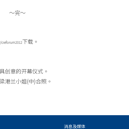
～完～
下载。
/cieforum2012
极具创意的开幕仪式。
裁梁港兰小姐(中)合照。
消息及媒体