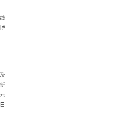
线
安博
及
新
元
日