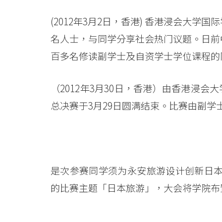
「Ad
Here
(2012年3月2日，香港) 香港浸会大
名人士，与同学分享社会热门议题。日前中
广
百多名修读副学士及自资学士学位课程的同
告
大
（2012年3月30日，香港）由香港浸会大
赛
总决赛于3月29日圆满结束。比赛由副学
2012」
圆
满
是次参赛同学须为永安旅游设计创新日
的比赛主题「日本旅游」，大会将学院布
结
束