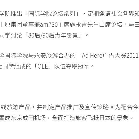
学国际学院推出「国际学院论坛系列」，定期邀请社会各界
原集团董事兼am730主席施永青先生出席论坛，与
学讨论「80后/90后青年愿景」。
学国际学院与永安旅游合办的「Ad Here广告大赛201
士同学组成的「OLE」队伍夺取冠军。
本线旅游产品，并制定产品推广及宣传策略。为配合今
置成东京成田机场，全面打造旅客飞抵日本的景象。