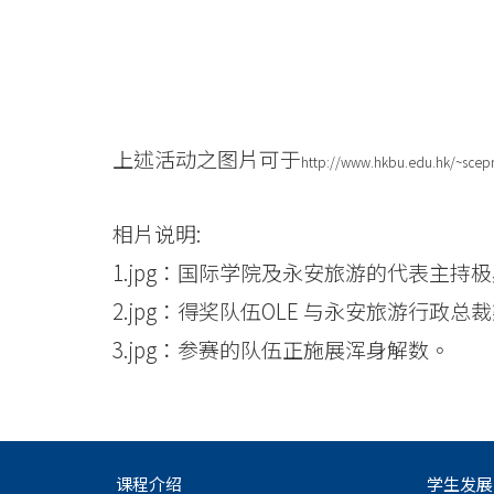
上述活动之图片可于
http://www.hkbu.edu.hk/~scepr
相片说明:
1.jpg：国际学院及永安旅游的代表主持
2.jpg：得奖队伍OLE 与永安旅游行政总
3.jpg：参赛的队伍正施展浑身解数。
课程介绍
学生发展