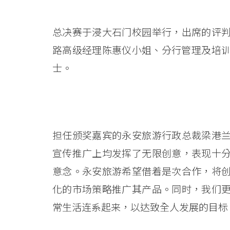
-
总决赛于浸大石门校园举行，出席的评
学
路高级经理陈惠仪小姐、分行管理及培训
院
士。
消
息
-
担任颁奖嘉宾的永安旅游行政总裁梁港
国
宣传推广上均发挥了无限创意，表现十
际
意念。永安旅游希望借着是次合作，将
学
化的市场策略推广其产品。同时，我们
常生活连系起来，以达致全人发展的目标
院