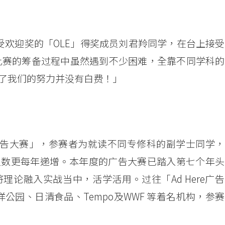
冠及最受欢迎奖的「OLE」得奖成员刘君羚同学，在台上接
比赛的筹备过程中虽然遇到不少困难，全靠不同学科的
了我们的努力并没有白费！」
re 广告大赛」，参赛者为就读不同专修科的副学士同学
人数更每年递增。本年度的广告大赛已踏入第七个年头
论融入实战当中，活学活用。过往「Ad Here广
海洋公园、日清食品、Tempo及WWF 等着名机构，参