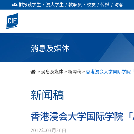
香
拟报读学生
/
浸大学生
/
教职员
/
校友
/
传媒
/
访客
港
浸
会
消息及媒体
大
学
>
消息及媒体
>
新闻稿
>
香港浸会大学国际学院「Ad
国
新闻稿
际
学
香港浸会大学国际学院「Ad
院
2012年03月30日