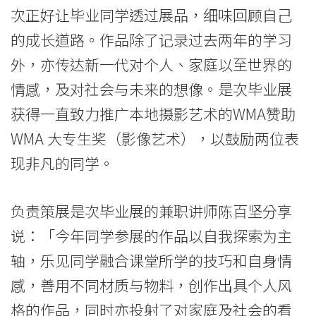
学
次正好让毕业同学透过展品，细味回顾自己
的成长道路。作品除了记录过去两年的学习
院
外，亦传达新一代对个人、家庭以至世界的
消
情感，及对社会与未来的想像。是次毕业展
息
获得一直致力推广本地摄影艺术的WMA赞助
-
WMA 大专生奖（影像艺术），以鼓励两位表
现非凡的同学。
国
际
负责策展是次毕业展的兼职讲师陈百坚分享
学
说：「今年同学参展的作品以自我探索为主
院
轴，乐见同学融合课堂所学的技巧和自身情
感，善用不同材质与物料，创作出具个人风
-
格的作品，同时亦投射了对家庭及社会的看