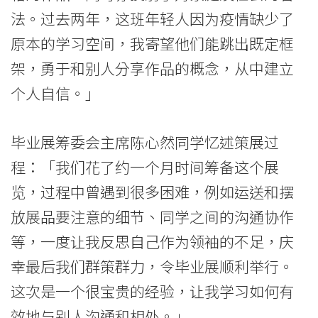
香
法。过去两年，这班年轻人因为疫情缺少了
港
原本的学习空间，我寄望他们能跳出既定框
浸
架，勇于和别人分享作品的概念，从中建立
会
个人自信。」
大
毕业展筹委会主席陈心然同学忆述策展过
学
程：「我们花了约一个月时间筹备这个展
览，过程中曾遇到很多困难，例如运送和摆
放展品要注意的细节、同学之间的沟通协作
等，一度让我反思自己作为领袖的不足，庆
幸最后我们群策群力，令毕业展顺利举行。
这次是一个很宝贵的经验，让我学习如何有
效地与别人沟通和相处。」