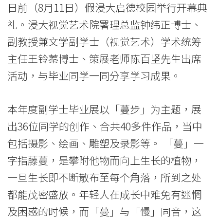
副
日前（8月11日）假浸大启德校园举行开幕典
学
礼。浸大视觉艺术院署理总监钟纬正博士、
士
副教授兼文学副学士（视觉艺术）学术统筹
主任王铃蓁博士、策展老师陈百坚先生出席
毕
活动，与毕业同学一同分享学习成果。
业
展
本年度副学士毕业展以「蔓步」为主题，展
2023
出36位同学的创作、合共40多件作品，当中
包括摄影、绘画、雕塑及录影等。 「蔓」一
—
字指藤蔓，是攀附他物而向上生长的植物，
蔓
一旦生长即不断散布至每个角落，所到之处
步
都能茂密盛放。年轻人在成长中难免有迷惘
-
及困惑的时候，而「蔓」与「慢」同音，这