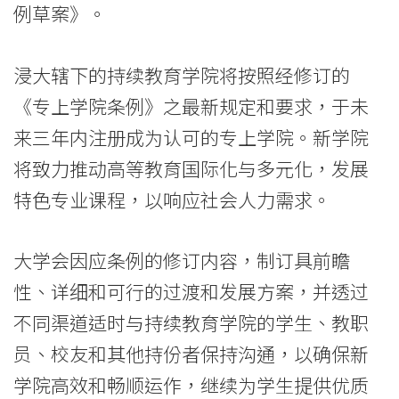
年
例草案》。
专
上
浸大辖下的持续教育学院将按照经修订的
《专上学院条例》之最新规定和要求，于未
学
来三年内注册成为认可的专上学院。新学院
院
将致力推动高等教育国际化与多元化，发展
（修
特色专业课程，以响应社会人力需求。
订）
大学会因应条例的修订内容，制订具前瞻
条
性、详细和可行的过渡和发展方案，并透过
例
不同渠道适时与持续教育学院的学生、教职
草
员、校友和其他持份者保持沟通，以确保新
案》
学院高效和畅顺运作，继续为学生提供优质