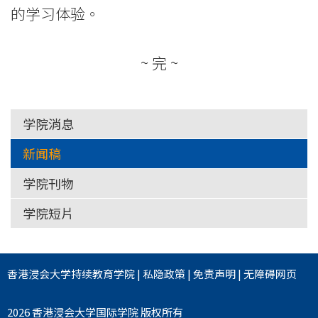
的学习体验。
-
学
~ 完 ~
院
消
学院消息
息
新闻稿
-
学院刊物
国
学院短片
际
学
香港浸会大学
持续教育学院
|
私隐政策
|
免责声明
|
无障碍网页
院
2026 香港浸会大学国际学院 版权所有