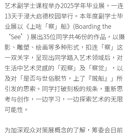
副
艺术副学士课程举办2025学年毕业展，一连
学
13天于浸大启德校园举行。本年度副学士毕
士
业展以《上咗「察」船》(Boarding the
‘See’) 展出35位同学共46份的作品，以摄
毕
影、雕塑、绘画等多种形式，扣连「察」这
业
一双关字，呈现出同学踏入艺术领域后，对
展
生活中艺术灵感的「观察」及「察觉」，以
2025
及对「是否与世俗脱节，上了『贼船』」所
—
引发的思索。同学打破刻板的规条，重新思
考与创作，一边学习，一边探索艺术的无限
《上
可能性。
咗
「察」
为加深观众对策展概念的了解，筹委会日前