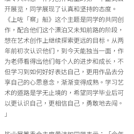
院
开展览，同学展现了认真和坚持的态度。
-
《上咗「察」船》这个主题是同学的共同创
香
作，配合他们这个漂泊又未知前路的阶段，
港
想在艺术创作上继续探索更远的目标。从两
年前初次认识他们，到今天能独当一面，作
浸
为老师看得出他们每个人的进步和成长，不
会
但学习到如何好好表达自己，更用作品去分
大
享自己的心思意念，渐渐变得成熟。学习艺
学
术的道路是学无止境的，希望同学毕业后可
以更认识自己，更相信自己，勇敢地去闯。
」
毕业展筹委会主席黄沛如同学表示：「今年