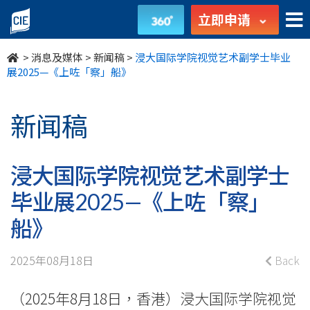
浸
立即申请
大
>
消息及媒体
>
新闻稿
>
浸大国际学院视觉艺术副学士毕业
国
展2025—《上咗「察」船》
际
新闻稿
学
院
浸大国际学院视觉艺术副学士
视
毕业展2025—《上咗「察」
觉
船》
艺
2025年08月18日
Back
术
（2025年8月18日，香港）浸大国际学院视觉