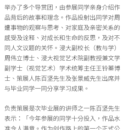
船》
举办了多个导赏团，由参展同学亲身介绍作
品背后的故事和理念。作品投射出同学对周
-
遭事物的观察与思考、对家庭及亲密关系的
学
感受及诠释、对成长和生命的反思，及对不
院
同人文议题的关怀。浸大副校长（教与学）
消
周伟立博士、浸大视觉艺术院副教授兼文学
副学士（视觉艺术）学术统筹主任王铃蓁博
息
士、策展人陈百坚先生及张景威先生出席并
-
与毕业同学一同分享学习成果。
国
际
负责策展是次毕业展的讲师之一陈百坚先生
学
表示：「今年参展的同学十分投入，作品水
准令人满意。作为创作路上的第一个正式公