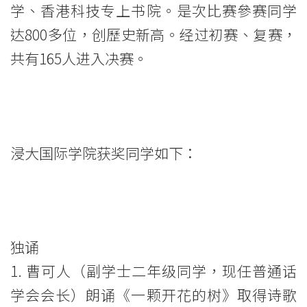
学
学、香港科技专上书院。是次比赛參赛同学
院
达800多位，创歷史新高。经过初赛、复赛，
共有165人进入决赛。
消
息
-
国
浸大国际学院获奖同学如下：
际
学
院
独诵
-
1. 曹可人（副学士二年级同学，现任普通话
学会会长）朗诵《一颗开花的树》取得诗歌
香