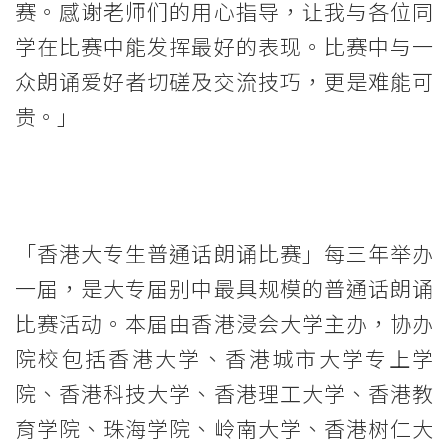
赛。感谢老师们的用心指导，让我与各位同
院
学在比赛中能发挥最好的表现。比赛中与一
同
众朗诵爱好者切磋及交流技巧，更是难能可
学
贵。」
勇
夺
多
「香港大专生普通话朗诵比赛」每三年举办
项
一届，是大专届别中最具规模的普通话朗诵
殊
比赛活动。本届由香港浸会大学主办，协办
院校包括香港大学、香港城市大学专上学
荣
院、香港科技大学、香港理工大学、香港教
-
育学院、珠海学院、岭南大学、香港树仁大