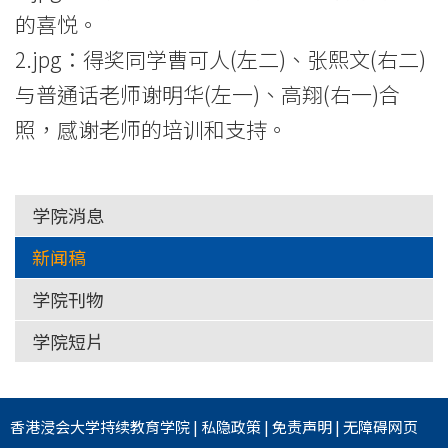
的喜悦。
2.jpg：得奖同学曹可人(左二)、张熙文(右二)
与普通话老师谢明华(左一)、高翔(右一)合
照，感谢老师的培训和支持。
学院消息
新闻稿
学院刊物
学院短片
香港浸会大学
持续教育学院
|
私隐政策
|
免责声明
|
无障碍网页