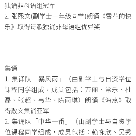
独诵非母语组冠军
港
2. 张熙文(副学士一年级同学)朗诵《雪花的快
浸
乐》取得诗歌独诵非母语组优异奖
会
大
学
集诵
1. 集诵队「暴风雨」（由副学士与自资学位
课程同学组成，成员包括：万丽、常乐、杜
磊、张超、韦华、陈雨琪）朗​​诵《海燕》取
得散文集诵亚军
2. 集诵队「中华一番」（由副学士与自资学
位课程同学组成，成员包括：赖咏欣、吴秀