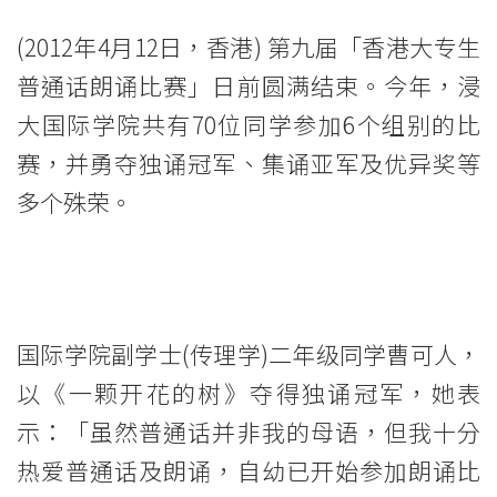
话
朗
(2012年4月12日，香港) 第九届「香港大专生
普通话朗诵比赛」日前圆满结束。今年，浸
诵
大国际学院共有70位同学参加6个组别的比
比
赛，并勇夺独诵冠军、集诵亚军及优异奖等
赛」
多个殊荣。
<br/>
浸
大
国际学院副学士(传理学)二年级同学曹可人，
国
以《一颗开花的树》夺得独诵冠军，她表
际
示：「虽然普通话并非我的母语，但我十分
热爱普通话及朗诵，自幼已开始参加朗诵比
学