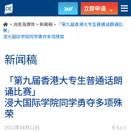
「第
立即申请
九
>
消息及媒体
>
新闻稿
>
「第九届香港大专生普通话朗诵比
届
赛」
浸大国际学院同学勇夺多项殊荣
香
港
新闻稿
大
「第九届香港大专生普通话朗
专
诵比赛」
生
浸大国际学院同学勇夺多项殊
普
荣
通
2012年04月12日
Back