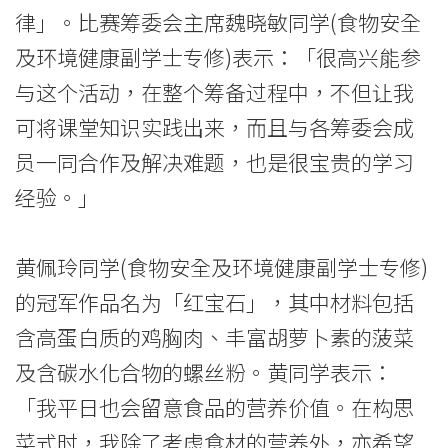
院
律」。比赛筹委会主席魏晓敏同学(食物安全
及环境健康副学士专修)表示：「很高兴能参
消
与这个活动，在整个筹备过程中，不但让我
息
可将课堂知识实践出来，而且与各筹委会成
-
员一同合作及解决难题，也是很宝贵的学习
国
经验。」
际
黄佩玲同学(食物安全及环境健康副学士专修)
学
的冠军作品名为「红宝石」，其中材料包括
院
含高蛋白质的鸡胸肉、丰富胡萝卜素的菠菜
-
及含碳水化合物的螺丝粉。黄同学表示：
香
「我平日也会留意食品的营养价值。在构思
菜式时，我除了考虑食材的营养外，亦希望