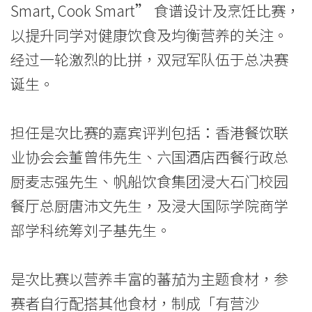
食
Smart, Cook Smart” 食谱设计及烹饪比赛，
谱
以提升同学对健康饮食及均衡营养的关注。
设
经过一轮激烈的比拼，双冠军队伍于总决赛
诞生。
计
及
担任是次比赛的嘉宾评判包括：香港餐饮联
烹
业协会会董曾伟先生、六国酒店西餐行政总
饪
厨麦志强先生、帆船饮食集团浸大石门校园
餐厅总厨唐沛文先生，及浸大国际学院商学
比
部学科统筹刘子基先生。
赛
-
是次比赛以营养丰富的蕃茄为主题食材，参
学
赛者自行配搭其他食材，制成「有营沙