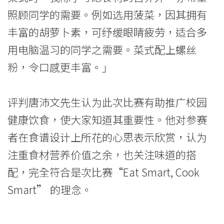
港
照顾同学的需要。例如选用菠菜，因其拥有
浸
丰富的胡萝卜素，可纾缓眼睛疲劳，适合多
会
用电脑温习的同学之需要。菜式配上螺丝
大
粉，令口感更丰富。」
学
评判唐沛文先生认为此次比赛有助推广校园
健康饮食，使大家知道其重要性。他对参赛
者在食谱设计上所花的心思表示欣赏，认为
注重食材营养价值之余，也关注味道的搭
配，完全符合是次比赛“Eat Smart, Cook
Smart” 的理念。