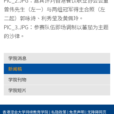
PIC_2.JPG：嘉宾评判香港餐饮联业协会会董
曾伟先生（左一）与两组冠军得主合照（左
二起）郭咏诗、利秀莹及黄佩玲。
PIC_3.JPG：参赛队伍即场调制以蕃茄为主题
的沙律。
学院消息
新闻稿
学院刊物
学院短片
香港浸会大学
持续教育学院
|
私隐政策
|
免责声明
|
无障碍网页