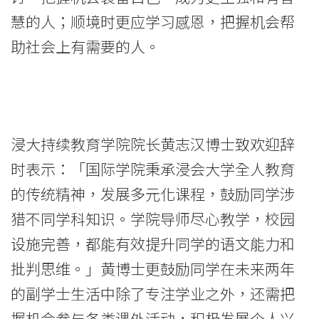
学
慧的人；顺境时更应学习感恩，把握机会帮
院
助社会上有需要的人。
-
香
港
浸大持续教育学院院长黄志汉博士致欢迎辞
浸
时表示：「国际学院秉承浸会大学全人教育
的传统精神，发展多元化课程，鼓励同学涉
会
猎不同学科知识。学院导师尽心教学，校园
大
设施完善，都能有效提升同学的语文能力和
学
批判思维。」黄博士更鼓励同学在未来两年
的副学士生活中除了专注学业之外，还需把
握机会参与各类课外活动，积极发展个人兴