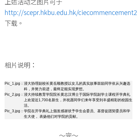
上述活动之图片可于
http://scepr.hkbu.edu.hk/ciecommencement
下载。
相片说明：
Pic_1.jpg：
浸大协理副校长黄岳顺教授以女儿的真实故事鼓励同学依从兴趣选
科，并努力前进，最终定能实现梦想。
Pic_2.jpg：
浸大持续教育学院院长黄志汉博士于国际学院副学士课程开学典礼
上欢迎近1,700名新生，并祝愿同学们来年享受到丰盛精彩的校园生
活。
Pic_3.jpg：
学院在开学典礼上颁发感谢状予学生会委员、基督徒团契委员和学
生大使， 表扬他们对学院的贡献。
～完～