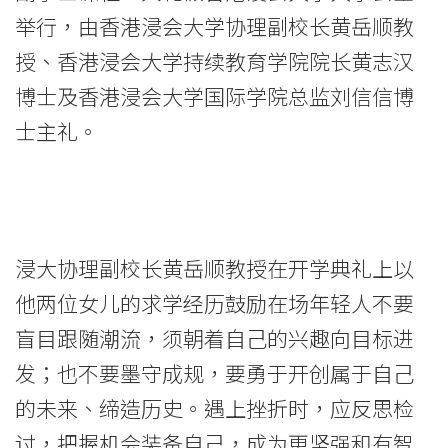
开
举行，由香港浸会大学协理副校长黄岳顺教
学
授、香港浸会大学持续教育学院院长黄志汉
礼
博士及香港浸会大学国际学院总监刘信信博
-
士主礼。
学
院
消
浸大协理副校长黄岳顺教授在开学典礼上以
息
他两位女儿的求学经历鼓励在场年轻人不要
盲目跟随潮流，须朝着自己的兴趣向目标进
-
发；也不要墨守成规，要勇于开创属于自己
国
的未来、缔造历史。遇上挫折时，应反思检
际
讨，把握机会装备自己​​​​，成为更坚强和有智