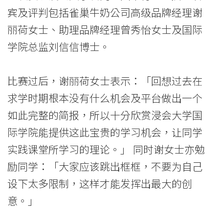
束
宾及评判包括雀巢牛奶公司高级品牌经理谢
丽荷女士、助理品牌经理曾秀怡女士及国际
-
学院总监刘信信博士。
学
院
比赛过后，谢丽荷女士表示：「回想过去在
消
求学时期根本没有什么机会及平台做出一个
息
如此完整的简报，所以十分欣赏浸会大学国
际学院能提供这此宝贵的学习机会，让同学
-
实践课堂所学习的理论。」 同时谢女士亦勉
国
励同学：「大家应该跳出框框，不要为自己
际
设下太多限制，这样才能发挥出最大的创
学
意。」