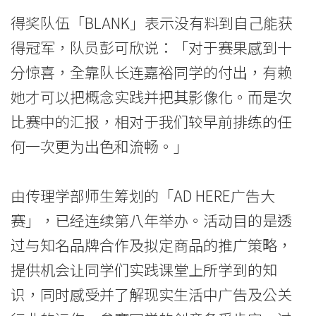
院
得奖队伍「BLANK」表示没有料到自己能获
-
得冠军，队员彭可欣说：「对于赛果感到十
香
分惊喜，全靠队长连嘉裕同学的付出，有赖
港
她才可以把概念实践并把其影像化。而是次
比赛中的汇报，相对于我们较早前排练的任
浸
何一次更为出色和流畅。」
会
大
由传理学部师生筹划的「AD HERE广告大
学
赛」，已经连续第八年举办。活动目的是透
过与知名品牌合作及拟定商品的推广策略，
提供机会让同学们实践课堂上所学到的知
识，同时感受并了解现实生活中广告及公关