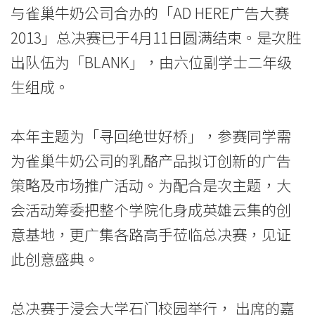
－
与雀巢牛奶公司合办的「AD HERE广告大赛
「AD
2013」总决赛已于4月11日圆满结束。是次胜
HERE
出队伍为「BLANK」，由六位副学士二年级
生组成。
广
告
本年主题为「寻回绝世好桥」，参赛同学需
大
为雀巢牛奶公司的乳酪产品拟订创新的广告
赛
策略及市场推广活动。为配合是次主题，大
2013」
会活动筹委把整个学院化身成英雄云集的创
意基地，更广集各路高手莅临总决赛，见证
圆
此创意盛典。
满
结
总决赛于浸会大学石门校园举行， 出席的嘉