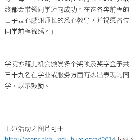
高
终都会带领同学迈向成功。在这各奔前程的
级
日子衷心感谢师长的悉心教导，并祝愿各位
文
同学前程锦绣。」
凭
证
学院亦藉此机会颁发多个奖项及奖学金予共
书
三十九名在学业或服务方面有杰出表现的同
-
学，以示鼓励。
学
院
消
上述活动之图片可于
息
http://scepr.hkbu.edu.hk/ciegrad2014
下载。