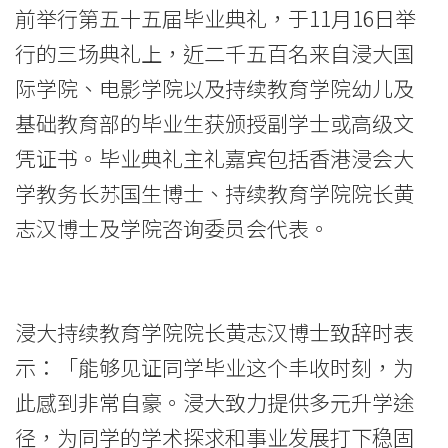
届
前举行第五十五届毕业典礼，于11月16日举
毕
行的三场典礼上，近二千五百名来自浸大国
业
际学院、电影学院以及持续教育学院幼儿及
基础教育部的毕业生获颁授副学士或高级文
典
凭证书。毕业典礼主礼嘉宾包括香港浸会大
礼
学教务长苏国生博士、持续教育学院院长黄
近
志汉博士及学院咨询委员会代表。
二
千
浸大持续教育学院院长黄志汉博士致辞时表
五
示：「能够见证同学毕业这个丰收时刻，为
百
此感到非常自豪。浸大致力提供多元升学途
名
径，为同学的学术探求和事业发展打下稳固