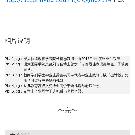
-
国
际
相片说明：
学
院
Pic_1.jpg：
浸大持续教育学院院长黄志汉博士向2013/14年度毕业生致辞。
Pic_2.jpg：
浸大国际学院总监刘信信博士颁发「专修最佳表现奖学金」予获奖
同学。
-
Pic_3.jpg：
新闻学副学士毕业生梁善祺同学代表毕业生致辞，以「扭计骰」比
喻学习过程中遇到的挑战。
香
Pic_4.jpg：
幼儿教育高级文凭毕业同学于典礼后与老师合照。
Pic_5.jpg：
副学士毕业同学于典礼后与老师合照。
港
～完～
浸
会