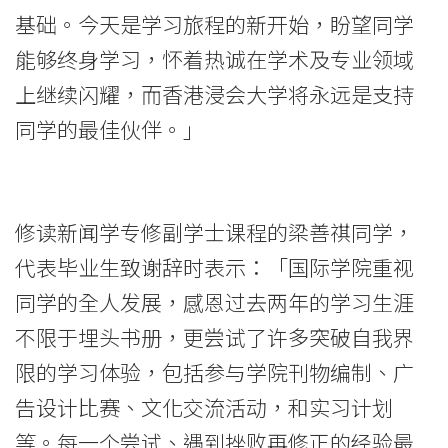
毕
基础。今天是学习旅程的新开始，盼望同学
能够终身学习，怀着热诚在学术及专业领域
业
上继续闪耀，而香港浸会大学将永远是支持
生
同学的最佳伙伴。」
获
颁
修读新闻学专修副学士课程的梁善祺同学，
发
代表毕业生致谢辞时表示：「国际学院重视
副
同学的全人发展，感恩过去两年的学习生涯
学
不限于埋头书册，更尝试了许多突破自我界
士
限的学习体验，包括参与学院刊物编制、广
或
告设计比赛、文化交流活动，和实习计划
等。每一个尝试、遇到挫败再修正的经验最