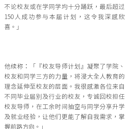
校
不论校友或在学同学均十分踊跃，最后超过
150人成功参与本届计划，这令我深感欣
友
喜。」
间
的
连
他续称：「『校友导师计划』凝聚了学院、
系
校友和同学三方的力量，将浸大全人教育的
-
理念延伸至校友的层面。我很感激各位来自
学
不同毕业届别及行业的校友，专诚回校担任
院
校友导师，在工余时间抽空与同学分享升学
及就业经验，让他们更能了解自我需求，掌
消
握前路方向。」