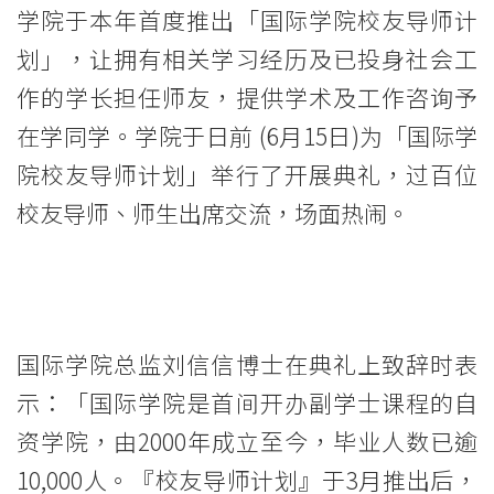
「校
学院于本年首度推出「国际学院校友导师计
友
划」，让拥有相关学习经历及已投身社会工
导
作的学长担任师友，提供学术及工作咨询予
在学同学。学院于日前 (6月15日)为「国际学
师
院校友导师计划」举行了开展典礼，过百位
计
校友导师、师生出席交流，场面热闹。
画」
加
强
国际学院总监刘信信博士在典礼上致辞时表
学
示：「国际学院是首间开办副学士课程的自
院
资学院，由2000年成立至今，毕业人数已逾
与
10,000人。『校友导师计划』于3月推出后，