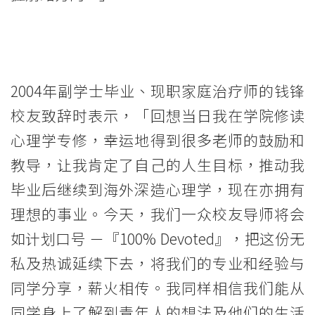
息
-
国
2004年副学士毕业、现职家庭治疗师的钱锋
际
校友致辞时表示，「回想当日我在学院修读
学
心理学专修，幸运地得到很多老师的鼓励和
院
教导，让我肯定了自己的人生目标，推动我
-
毕业后继续到海外深造心理学，现在亦拥有
香
理想的事业。今天，我们一众校友导师将会
如计划口号 －『100% Devoted』，把这份无
港
私及热诚延续下去，将我们的专业和经验与
浸
同学分享，薪火相传。我同样相信我们能从
会
同学身上了解到青年人的想法及他们的生活