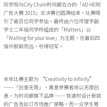
与
际学院与City Chain时间廊合办的「AD HERE
City
广告大赛 2015」总决赛已圆满结束。比赛吸
Chain
引了逾百位同学参加，最终由六位传理学副
学士二年级同学所组成的「Matters」以
时
「Waiting for your love」为主题，在最后四
间
强中脱颖而出，夺得冠军。
廊
合
办
本年比赛主题为 “Creativity to Infinity”
「AD
──「创意无限」，寓意参赛者将以无限创
HERE
意，为时间廊旗下品牌 ── 铁逹时设计新颖
广
的广告及拟订市场推广策略。而一众学生筹