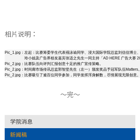
相片说明：
Pic_1.jpg：
左起：比赛筹委学生代表禢泳谕同学、浸大国际学院总监刘信信博士
玲小姐及广告界校友嘉宾张适之先生一同主持「AD HERE 广告大赛 
Pic_2.jpg：
比赛队伍向评判汇报创意十足的推广宣传策略。
Pic_2.jpg：
时间廊市场传讯总监郭智坚先生（左一）颁发奖品予冠军队伍Matters
Pic_2.jpg：
比赛吸引了逾百位同学参加，同学发挥浑身解数，尽情展现无限创意
～完～
学院消息
新闻稿