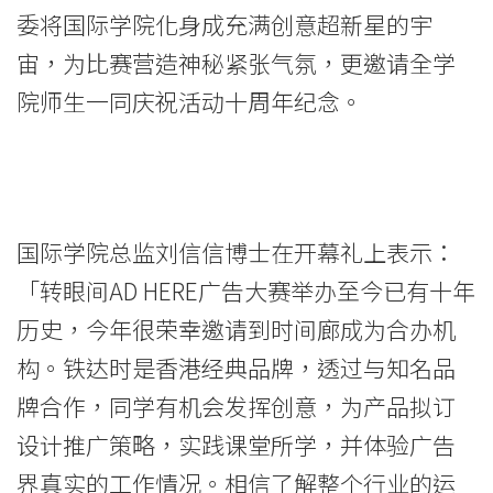
告
委将国际学院化身成充满创意超新星的宇
宙，为比赛营造神秘紧张气氛，更邀请全学
大
院师生一同庆祝活动十周年纪念。
赛
2015
暨
国际学院总监刘信信博士在开幕礼上表示：
十
「转眼间AD HERE广告大赛举办至今已有十年
周
历史，今年很荣幸邀请到时间廊成为合办机
年
构。铁达时是香港经典品牌，透过与知名品
庆
牌合作，同学有机会发挥创意，为产品拟订
设计推广策略，实践课堂所学，并体验广告
典」
界真实的工作情况。相信了解整个行业的运