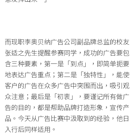
香
港
浸
而现职李奥贝纳广告公司副品牌总监的校友
会
张适之先生提醒参赛同学，成功的广告要包
大
含三种要素，第一是「到点」，即简单扼要
地表达广告重点；第二是「独特性」，能使
学
客户的广告在众多广告中突围而出，吸引观
众注意；最后是「初衷」，要谨记所有做广
告的目的，都是帮助品牌打造形象，宣传产
品。今天从广告比赛中汲取到的经验，他日
入行后同样适用。