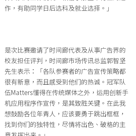
-
作，有助同学日后选科及就业选择。」
学
院
消
是次比赛邀请了时间廊代表及从事广告界的
息
校友担任评判，时间廊市场传讯总监郭智坚
-
先生表示：「各队参赛者的广告宣传策略都
国
很有新意，而且感受到他们的热诚。冠军队
际
伍Matters懂得在传统媒体之外，运用创新手
机应用程序作宣传，是其致胜关键。在此我
学
想鼓励各位年青人，应该要勇于跳出框框，
院
找到你们的独特性，尽情将出色、破格的主
-
意发挥出来。」