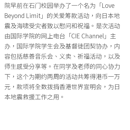
爱
院早前在石门校园举办了一个名为「Love
<br/>
Beyond Limit」的关爱筹款活动，向日本地
浸
震及海啸受灾者致以慰问和祝福。是次活动
由国际学院的网上电台「CIE Channel」主
大
办，国际学院学生会及基督徒团契协办，内
国
容包括慈善音乐会、义卖、祈福活动，以及
际
师生感受分享等。在同学及老师的同心协力
学
下，这个为期约两周的活动共筹得港币一万
院
元，款项将全数拨捐香港世界宣明会，为日
本地震救援工作之用。
师
生
展