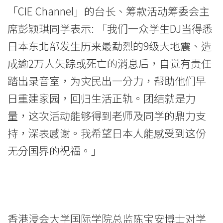
现
「CIE Channel」的台长、筹款活动筹委会主
席彭颖琪同学表示: 「我们一众学生DJ当得悉
Love
日本东北部发生历来最勐烈的9级大地震、造
Beyond
成逾2万人失踪或死亡的消息后，自觉有责任
Limit
踏出录音室，为灾民出一分力，帮助他们早
-
日重建家园，回归生活正轨。团结就是力
量，这次活动能够得到老师及同学的鼎力支
学
持，深表感谢。我希望日本人能感受到这份
院
无分国界的祝福。」
消
息
-
香港浸会大学国际学院总监陈宝安博士对学