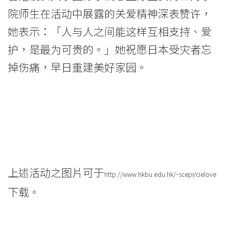
国
院师生在活动中展露的关爱精神深表赞许，
际
她表示：「人与人之间能这样互相支持、爱
学
护，是最为可贵的。」她祝愿日本受灾者忘
院
掉伤痛，早日重建美好家园。
-
香
港
浸
上述活动之图片可于
会
http://www.hkbu.edu.hk/~scepr/cielove
下载。
大
学