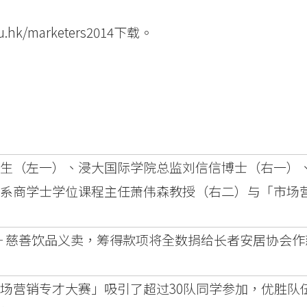
du.hk/marketers2014
下载。
生（左一）、浸大国际学院总监刘信信博士（右一）
系商学士学位课程主任萧伟森教授（右二）与「市场
。
─ 慈善饮品义卖，筹得款项将全数捐给长者安居协会作
场营销专才大赛」吸引了超过30队同学参加，优胜队