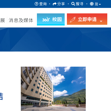
查询
·
分享
·
搜寻
·
简
校园
立即申请
发展
消息及媒体
结