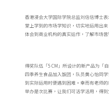
圆
满
香港浸会大学国际学院总监刘信信博士表
堂上学到的市场学知识，切实地运用出来
结
体会到商业机构的真实运作，了解市场营
束
-
学
得奖队伍「5 CM」所设计的新产品为「
院
四季养生食品加入饭团，队员黄心怡同学
消
到实际运用时便遇到困难。幸而有老师的
息
举办是次比赛，让我们可活学活用，得到
-