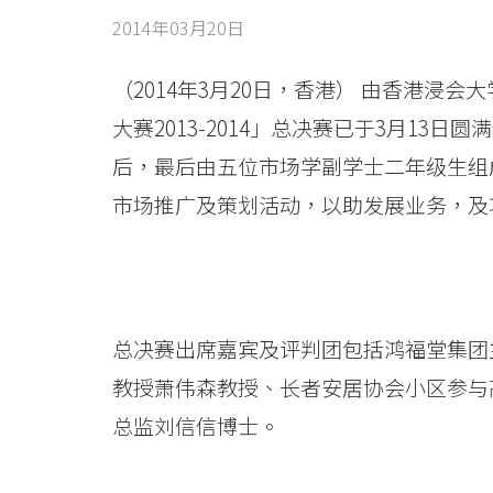
第
2014年03月20日
一
届
（2014年3月20日，香港） 由香港
大赛2013-2014」总决赛已于3月13
「市
后，最后由五位市场学副学士二年级生组成
场
市场推广及策划活动，以助发展业务，及
营
销
专
总决赛出席嘉宾及评判团包括鸿福堂集团
才
教授萧伟森教授、长者安居协会小区参与
大
总监刘信信博士。
赛」