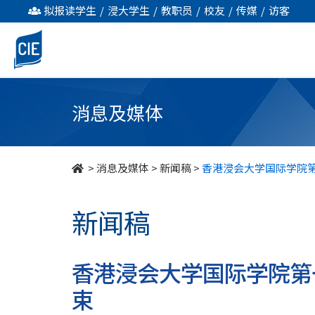
香
拟报读学生
/
浸大学生
/
教职员
/
校友
/
传媒
/
访客
港
浸
会
消息及媒体
大
学
>
消息及媒体
>
新闻稿
>
香港浸会大学国际学院
国
新闻稿
际
学
香港浸会大学国际学院第
院
束