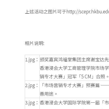
上述活动之图片可于
http://scepr.hkbu.e
相片说明:
1.jpg：
颁奖嘉宾鸿福堂集团主席谢宝达先
香港浸会大学工商管理学院市场学
销专才大赛」冠军「5 CM」合照
2.jpg：
「市场营销专才大赛」预赛篇 ─
善用途。
3.jpg：
香港浸会大学国际学院第一届「市