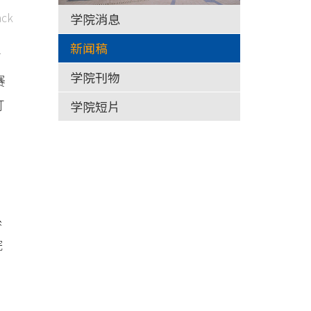
ck
学院消息
新闻稿
才
学院刊物
赛
订
学院短片
系
院