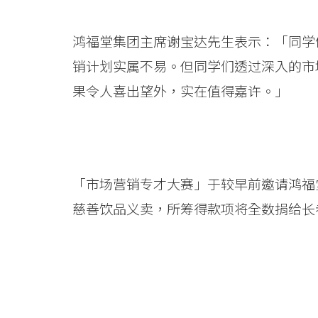
国
际
鸿福堂集团主席谢宝达先生表示：「同学
学
销计划实属不易。但同学们透过深入的市
果令人喜出望外，实在值得嘉许。」
院
-
香
「市场营销专才大赛」于较早前邀请鸿福
港
慈善饮品义卖，所筹得款项将全数捐给长
浸
会
大
学