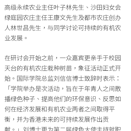
持
高级永续农业主任叶子林先生、沙田妇女会
绿庭园农庄主任王康文先生及都市农庄创办
续
人林世昌先生，与同学讨论可持续的有机农
农
业发展。
业
在
在研讨会开始之前，一众嘉宾更亲手于校园
天台的有机农庄栽种树苗，象征活动正式开
香
始。国际学院总监刘信信博士致辞时表示：
港
「学院举办是次活动，旨在于年青人之间散
的
播绿色种子、提高他们的环保意识、反思如
发
何在经济发展和有机农业两者之间取得平
展
衡，并为香港未来的可持续发展作出贡
献。」刘博士更为第二届绿色大使主持就职