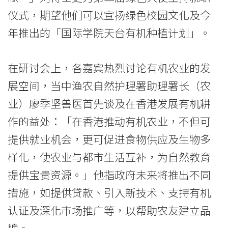
-
仪式，期望他们可以宣扬绿色校园文化及今
学
年推出的「国际学院天台有机种植计划」。
院
消
在研讨会上，各嘉宾热烈讨论有机农业的发
展空间，当中渔农自然护理署助理署长（农
息
业）廖季坚兽医首先谈及在香港发展有机耕
-
作的益处：「在香港推动有机农业，不但可
国
提供就业机会，更可促进食物供应及生物多
际
样化，使农业与都市生活互补，为自然教育
提供宝贵资源。」他指政府未来将推出不同
学
措施，如提供贷款、引入新技术、支持有机
院
认证及深化市场推广等，以帮助农友建立品
-
牌。