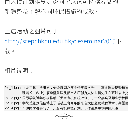
色大使计划能令更多同学认识可持续发展的
新趋势及了解不同环保措施的成效。
上述活动之图片可于
http://scepr.hkbu.edu.hk/cieseminar2015
下
载。
相片说明：
Pic_1.jpg：
（左二起）沙田妇女会绿庭园农庄主任王康文先生、嘉道理农场暨植
理署长（农业）廖季坚兽医及都市农庄创办人林世昌先生在研讨会上
Pic_2.jpg：
国际学院近年积极推动「天台有机种植计划」，一众嘉宾及师生于校
Pic_3.jpg：
学院总监刘信信博士于活动上向今年的绿色大使颁发就职襟章，期望
Pic_4.jpg：
不少同学都参与了「天台有机种植计划」，体验亲手耕种的乐趣。
～完～