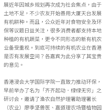
理
展近年因城乡规划再次成为社会焦点，由于
署
土地不足，不少农友开始善用大厦天台发展
及
有机耕种。而且，公众近年对食物安全及环
保等议题日益关注，很多消费者都支持本地
嘉
种植的有机蔬菜，更令不同形态的新有机农
道
业备受重视。到底可持续的有机农业在香港
理
是否有发展空间？各嘉宾为此分享了其宝贵
农
的意见。
场
香港浸会大学国际学院一直致力推动环保，
讨
早前举办了名为「齐齐起动．绿绿无穷」之
论
研讨会，邀请了渔农自然护理署助理署长
可
（农业）廖季坚兽医、嘉道理农场暨植物园