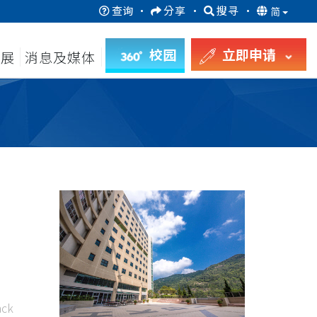
查询
·
分享
·
搜寻
·
简
校园
立即申请
发展
消息及媒体
ck