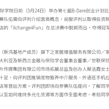
际学院日前（3月24日）举办第七届B-Dare创业计划比
赛队伍需向评判介绍营商概念，说服评判以取得投资
「Xchange4Fun」在总决赛中脱颖而出，夺得冠
（新鸿基地产成员）旗下之家居增值服务有限公司／
大利亚及新西兰金融与保险学会董事会董事／世联保
升传媒集团有限公司市场拓展总监及创办人蔡洁霞女
十足，向评判团推销宠物暂养中介服务、外语班手机
店等营运方案。评判团即场向参赛队伍提问，了解同
以至如何维持多元化货源等方面作全面考虑，考验同