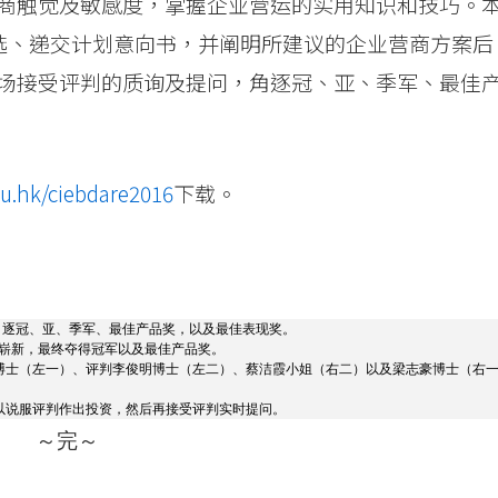
商触觉及敏感度，掌握企业营运的实用知识和技巧。
初选、递交计划意向书，并阐明所建议的企业营商方案后
场接受评判的质询及提问，角逐冠、亚、季军、最佳
du.hk/ciebdare2016
下载。
角逐冠、亚、季军、最佳产品奖，以及最佳表现奖。
概念崭新，最终夺得冠军以及最佳产品奖。
博士（左一）、评判李俊明博士（左二）、蔡洁霞小姐（右二）以及梁志豪博士（右
以说服评判作出投资，然后再接受评判实时提问。
～完～