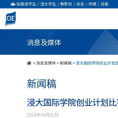
浸
拟报读学生
/
浸大学生
/
教职员
/
校友
/
传媒
/
访客
大
国
际
消息及媒体
学
院
>
消息及媒体
>
新闻稿
>
浸大国际学院创业计划
创
新闻稿
业
计
浸大国际学院创业计划比
划
2016年04月01日