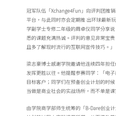
-
冠军队伍「Xchange4Fun」向评判
学
平台，与此同时亦会定期推 出环球最新
院
学副学士专修二年级的周卓仪同学分享说
悉的课题充满热诚。评判的意见非常宝贵
消
且多了解现时流行的互联网宣传技巧。」
息
-
梁志豪博士感谢学院邀请他连续四年担任
国
发挥更胜以往。他提醒参赛同学：「电子
目标客户；同学们在预备创业计划的时候
际
当做是商业社会的实战场所，而不单是课
学
院
由学院商学部师生统筹的「B-Dare创