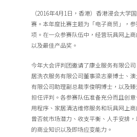
比
赛
（2016年4月1日，香港）香港浸会大学国
赛。本年度比赛主题为「电子商贸」，参
实
项。在一众参赛队伍中，经营玩具网上商店的
践
以及最佳产品奖。
互
联
今年大会评判团邀请了康业服务有限公司
居洗衣服务有限公司董事梁志豪博士、澳
网
有限公司助理副总裁李俊明博士，以及臻
营
担任评判。各参赛队伍准备充分而且创意
销
用程序、家居清洁维修服务和玩具网上商
策
曾否就市场潜力、收支平衡、人手安排，
的商业知识以及即场应变能力。
略