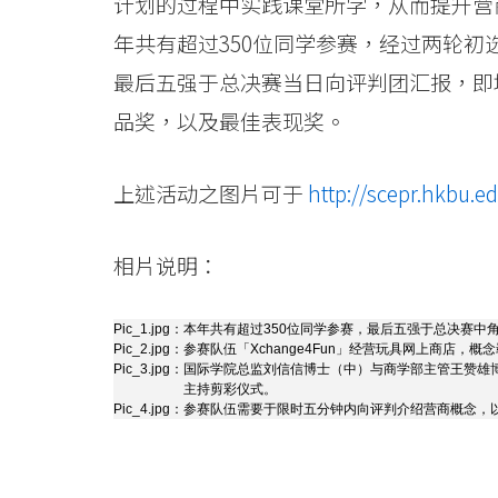
-
计划的过程中实践课堂所学，从而提升营
年共有超过350位同学参赛，经过两轮
香
最后五强于总决赛当日向评判团汇报，即
港
品奖，以及最佳表现奖。
浸
会
上述活动之图片可于
http://scepr.hkbu.e
大
相片说明：
学
Pic_1.jpg：
本年共有超过350位同学参赛，最后五强于总决赛中
Pic_2.jpg：
参赛队伍「Xchange4Fun」经营玩具网上商店，
Pic_3.jpg：
国际学院总监刘信信博士（中）与商学部主管王赞雄
主持剪彩仪式。
Pic_4.jpg：
参赛队伍需要于限时五分钟内向评判介绍营商概念，