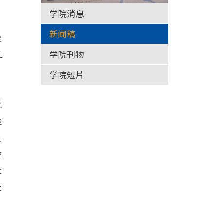
学院消息
新闻稿
款
学院刊物
军
学院短片
家
险
士
应
学
学