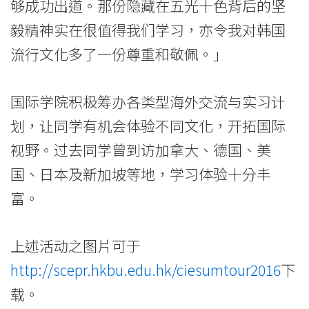
够成功出道。那份隐藏在五光十色背后的坚
-
毅精神实在很值得我们学习，亦令我对韩国
香
流行文化多了一份尊重和敬佩。」
港
浸
国际学院积极筹办各类型海外交流与实习计
会
划，让同学有机会体验不同文化，开拓国际
视野。过去同学曾到访加拿大、德国、美
大
国、日本及新加坡等地，学习体验十分丰
学
富。
上述活动之图片可于
http://scepr.hkbu.edu.hk/ciesumtour2016
下
载。