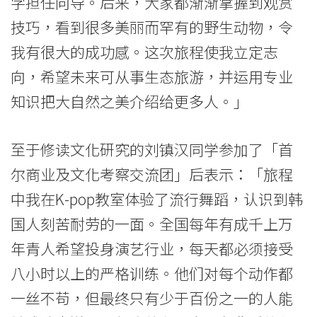
学担任向导。后来，大家都渐渐掌握到观赏
-
技巧，看到很多美丽而罕有的野生动物，令
学
我有很大的成功感。这次旅程使我立定志
向，希望未来可从事生态旅游，并运用专业
院
知识把大自然之美介绍给更多人。」
消
息
至于修读文化研究的刘镇汉同学参加了「首
-
尔商业及文化考察交流团」后表示：「旅程
中我在K-pop教室体验了流行舞蹈，认识到韩
国
国人刻苦耐劳的一面。全国每年有成千上万
际
年青人希望投身演艺行业，每天都必须接受
学
八小时以上的严格训练。他们对每个动作都
院
一丝不苟，但最终只有少于百份之一的人能