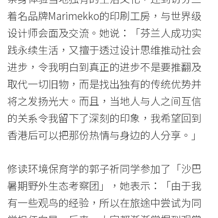
球
着名品牌Marimekko的印刷工房，与世界级
最
设计师会面及交流。她说：「芬兰人成功实
快
践永续生活，又擅于透过设计思维推动社会
乐
进步，令我明白到真正的进步不是要推翻及
取代一切旧物，而是找出独有的传统优势并
国
将之发扬光大。而且，当地人与人之间互信
家
的关系令我留下了深刻的印象，我希望回到
的
香港后可以把那份热情与身边的人分享。」
生
修读环境保育学的郭子祈同学参加了「沙巴
活
暑期野外生态考察团」，她表示：「由于我
态
有一些观鸟的经验，所以在旅途中尝试为同
度