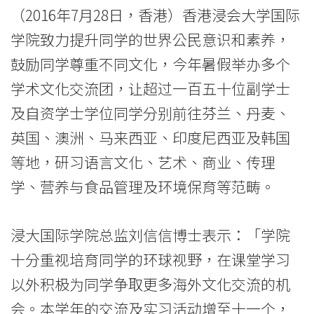
生
（2016年7月28日，香港）香港浸会大学国际
参
学院致力提升同学的世界公民意识和素养，
与
鼓励同学尊重不同文化，今年暑假举办多个
海
学术文化交流团，让超过一百五十位副学士
及自资学士学位同学分别前往芬兰、丹麦、
外
英国、澳洲、马来西亚、印度尼西亚及韩国
实
等地，研习语言文化、艺术、商业、传理
习
学、营养与食品管理及环境保育等范畴。
及
浸大国际学院总监刘信信博士表示：「学院
文
十分重视培育同学的环球视野，在课堂学习
化
以外积极为同学争取更多海外文化交流的机
交
会。本学年的交流及实习活动增至十一个，