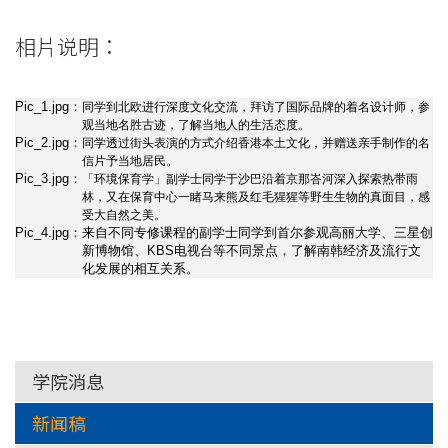
相片说明：
Pic_1.jpg：
同学到北欧进行深度文化交流，拜访了国际品牌的着名设计师，参
观当地名胜古迹，了解当地人的生活态度。
Pic_2.jpg：
同学透过街头表演的方式介绍香港本土文化，并赠送亲手制作的名
信片予当地居民。
Pic_3.jpg：
「环境保育学」副学士同学于沙巴沿着京那峇河深入探索热带雨
林，又在保育中心一睹马来熊及红毛猩猩等野生生物的真面目，感
受大自然之美。
Pic_4.jpg：
来自不同专修课程的副学士同学到首尔参观高丽大学、三星创
新博物馆、KBS电视台等不同景点，了解南韩经济及流行文
化发展的相互关系。
学院消息
新闻稿