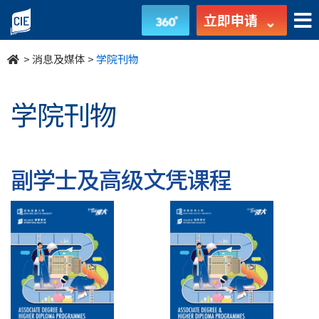
学
立即申请
院
>
消息及媒体
>
学院刊物
刊
物
学院刊物
-
消
副学士及高级文凭课程
息
及
媒
体