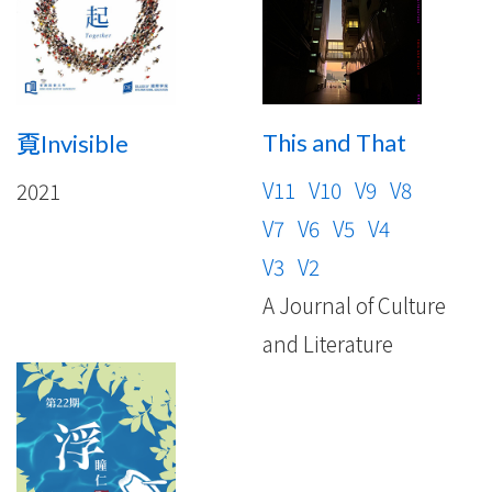
This and That
覔Invisible
V11
V10
V9
V8
2021
V7
V6
V5
V4
V3
V2
A Journal of Culture
and Literature