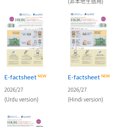
(非本地生适用)
学
E-factsheet
E-factsheet
NEW
NEW
2026/27
2026/27
(Urdu version)
(Hindi version)